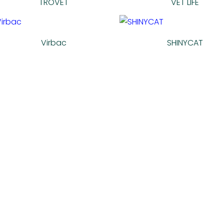
TROVET
VET LIFE
Virbac
SHINYCAT