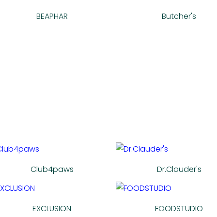
BEAPHAR
Butcher's
Club4paws
Dr.Clauder's
EXCLUSION
FOODSTUDIO