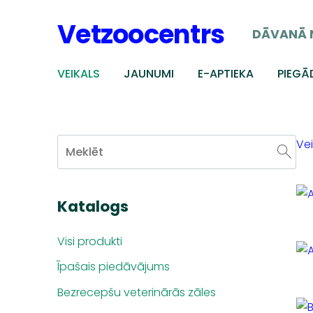
Vetzoocentrs
DĀVANĀ 
VEIKALS
JAUNUMI
E-APTIEKA
PIEGĀ
Vei
Katalogs
Visi produkti
Īpašais piedāvājums
Bezrecepšu veterinārās zāles