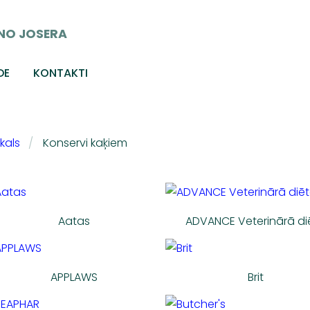
NO JOSERA
DE
KONTAKTI
kals
Konservi kaķiem
Aatas
ADVANCE Veterinārā di
APPLAWS
Brit