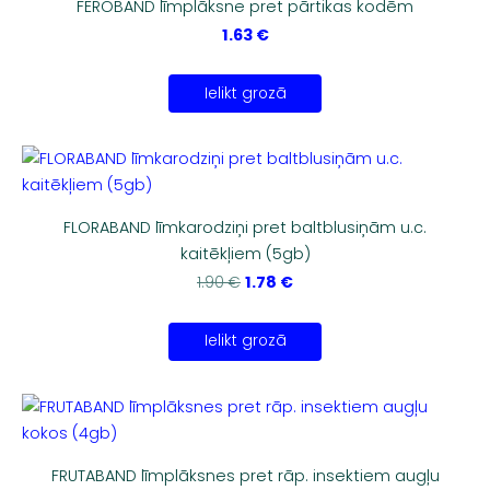
FEROBAND līmplāksne pret pārtikas kodēm
1.63 €
Ielikt grozā
FLORABAND līmkarodziņi pret baltblusiņām u.c.
kaitēkļiem (5gb)
1.78 €
1.90 €
Ielikt grozā
FRUTABAND līmplāksnes pret rāp. insektiem augļu