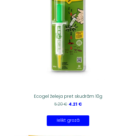
Ecogel želeja pret skudrām 10g
4.21 €
5.20 €
Ielikt grozā