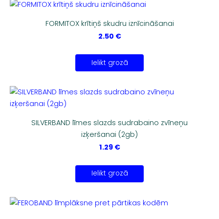
FORMITOX krītiņš skudru iznīcināšanai
2.50 €
Ielikt grozā
SILVERBAND līmes slazds sudrabaino zvīneņu
izķeršanai (2gb)
1.29 €
Ielikt grozā