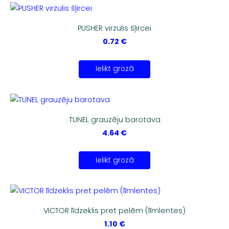
PUSHER virzulis šļircei
0.72 €
Ielikt grozā
TUNEL grauzēju barotava
4.64 €
Ielikt grozā
VICTOR līdzeklis pret pelēm (līmlentes)
1.10 €