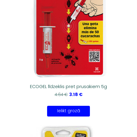
ECOGEL līdzeklis pret prusakiem 5g
3.18 €
4.64 €
Ielikt grozā