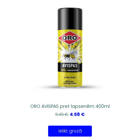
ORO AVISPAS pret lapsenēm 400ml
4.58 €
5.45 €
Ielikt grozā