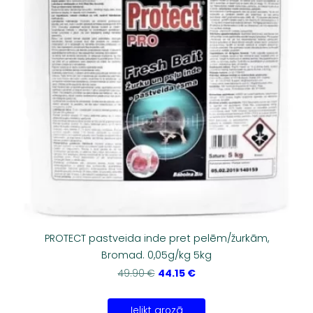
PROTECT pastveida inde pret pelēm/žurkām,
Bromad. 0,05g/kg 5kg
44.15 €
49.90 €
Ielikt grozā