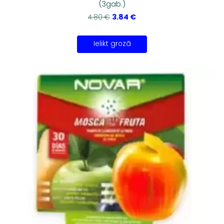
(3gab.)
3.84 €
4.80 €
Ielikt grozā