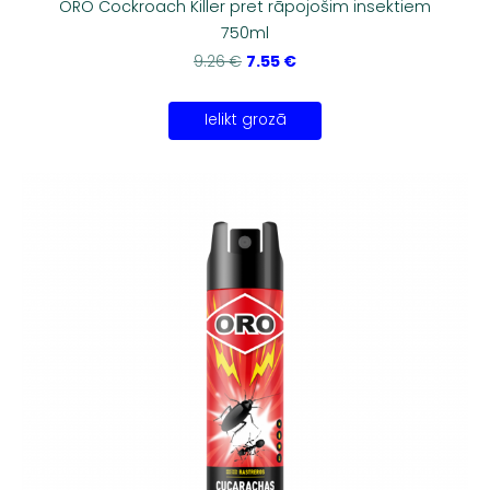
ORO Cockroach Killer pret rāpojošim insektiem
750ml
7.55 €
9.26 €
Ielikt grozā