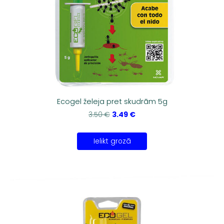
Ecogel želeja pret skudrām 5g
3.49 €
3.50 €
Ielikt grozā