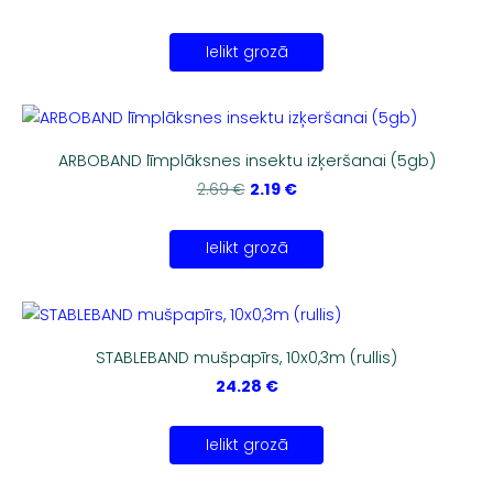
Ielikt grozā
ARBOBAND līmplāksnes insektu izķeršanai (5gb)
2.19 €
2.69 €
Ielikt grozā
STABLEBAND mušpapīrs, 10x0,3m (rullis)
24.28 €
Ielikt grozā