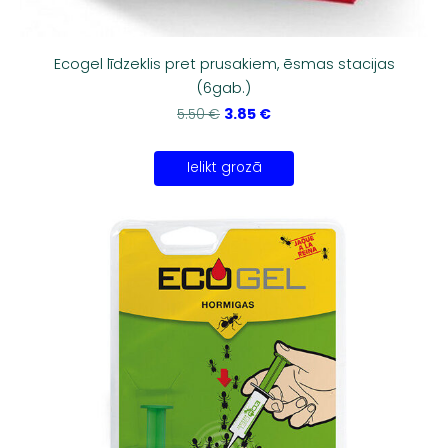
Ecogel līdzeklis pret prusakiem, ēsmas stacijas
(6gab.)
3.85 €
5.50 €
Ielikt grozā