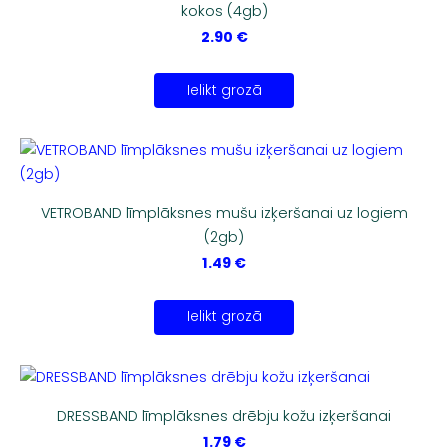
kokos (4gb)
2.90 €
Ielikt grozā
VETROBAND līmplāksnes mušu izķeršanai uz logiem
(2gb)
1.49 €
Ielikt grozā
DRESSBAND līmplāksnes drēbju kožu izķeršanai
1.79 €