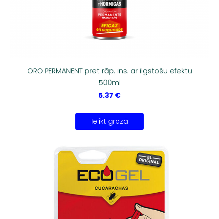
ORO PERMANENT pret rāp. ins. ar ilgstošu efektu
500ml
5.37 €
Ielikt grozā