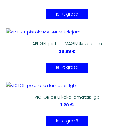
Ielikt grozā
APLIGEL pistole MAGNUM želejām
38.99 €
Ielikt grozā
VICTOR peļu koka lamatas 1gb
1.20 €
Ielikt grozā