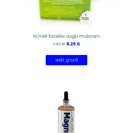
NOVAR līdzeklis augļu mušiņam
6.25 €
7.40 €
Ielikt grozā