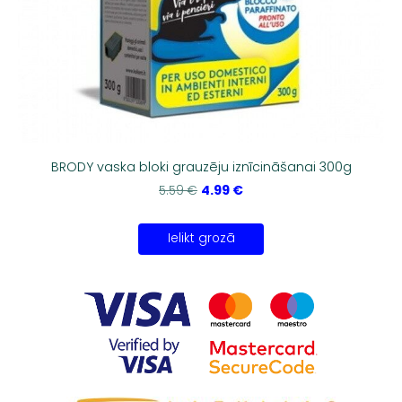
BRODY vaska bloki grauzēju iznīcināšanai 300g
4.99 €
5.59 €
Ielikt grozā