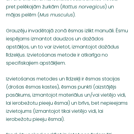
pret pelēkajām žurkām (
Rattus norvegicus
) un
mājas pelēm (
Mus musculus
).
Grauzēju invadētajā zonā ēsmas izlikt manuāli. Ēsmu
iespējams izmantot daudzos un dažādos
apstākļos, un to var izvietot, izmantojot dažādus
līdzekļus. Izvietošanas metode ir atkarīga no
specifiskajiem apstākļiem.
Izvietošanas metodes un līdzekļi ir ēsmas stacijas
(drošas ēsmas kastes), ēsmas punkti (aizstājējs
pasākums, izmantojot materiālus un/vai vietējo vidi,
lai ierobežotu pieeju ēsmai) un brīvs, bet nepieejams
izvietojums (izmantojot tikai vietējo vidi, lai
ierobežotu pieeju ēsmai).