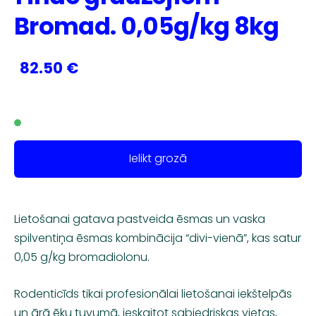
Bromad. 0,05g/kg 8kg
82.50 €
Ielikt grozā
Lietošanai gatava pastveida ēsmas un vaska
spilventiņa ēsmas kombinācija “divi-vienā”, kas satur
0,05 g/kg bromadiolonu.
Rodenticīds tikai profesionālai lietošanai iekštelpās
un ārā ēku tuvumā, ieskaitot sabiedriskas vietas,