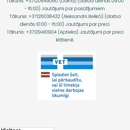
Tālrunis: +37120949060 (Daina) (darba dienās 09:00
- 16:00) Jautājumi par pasūtījumiem.
Tālrunis: +37126038432 (Aleksandrs Belikči) (darba
dienās 10:00 - 15:00) Jautājumi par preci.
Tālrunis: +37129410904 (Aptieka) Jautājumi par preci
klātienē.