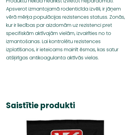
Produktu nekad nedrīkst izvietot nepārdomāti.
Apsverot izmantojamā rodenticīda izvēli, ir jāņem
vērā mērķa populācijas rezistences statuss. Zonās,
kur ir liecības par aizdomām uz rezistenci pret
specifiskām aktīvajām vielām, izvairīties no to
izmantošanas. Lai kontrolētu rezistences
izplatīšanos, ir ieteicams mainīt ēsmas, kas satur
atšķirīgas antikoagulanta aktīvās vielas.
Saistītie produkti