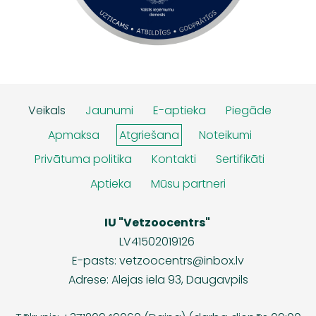
Veikals
Jaunumi
E-aptieka
Piegāde
Apmaksa
Atgriešana
Noteikumi
Privātuma politika
Kontakti
Sertifikāti
Aptieka
Mūsu partneri
IU "Vetzoocentrs"
LV41502019126
E-pasts:
vetzoocentrs@inbox.lv
Adrese: Alejas iela 93, Daugavpils