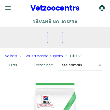
Vetzoocentrs
DĀVANĀ NO JOSERA
Veikals
Sausā barība suņiem
Hill's VE
Filtrs
Kārtot pēc