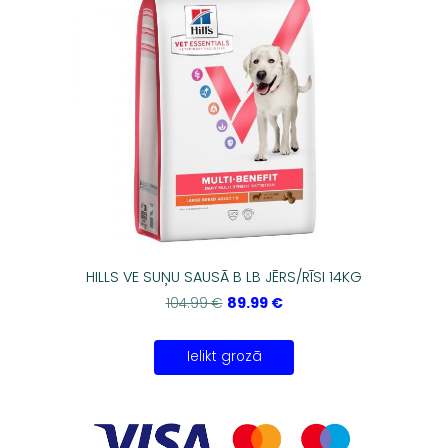
HILLS VE SUŅU SAUSĀ B LB JĒRS/RĪSI 14KG
89.99 €
104.99 €
Ielikt grozā