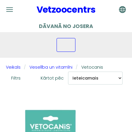
Vetzoocentrs
DĀVANĀ NO JOSERA
Veikals
Veselība un vitamīni
Vetocanis
Filtrs
Kārtot pēc