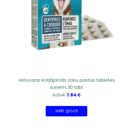
Vetocanis košļājamās zobu pastas tabletes
suņiem, 30 tabl.
7.84 €
8.25 €
Ielikt grozā