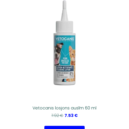
Vetocanis losjons ausīm 60 ml
7.53 €
7.92 €