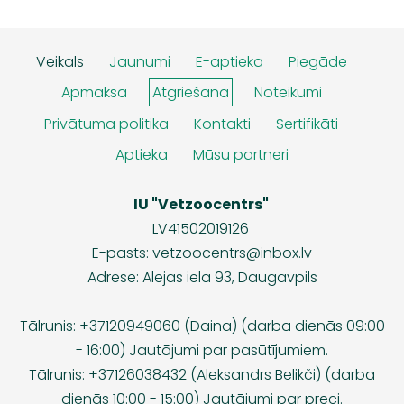
Veikals
Jaunumi
E-aptieka
Piegāde
Apmaksa
Atgriešana
Noteikumi
Privātuma politika
Kontakti
Sertifikāti
Aptieka
Mūsu partneri
IU "Vetzoocentrs"
LV41502019126
E-pasts:
vetzoocentrs@inbox.lv
Adrese: Alejas iela 93, Daugavpils
Tālrunis: +37120949060 (Daina) (darba dienās 09:00
- 16:00) Jautājumi par pasūtījumiem.
Tālrunis: +37126038432 (Aleksandrs Belikči) (darba
dienās 10:00 - 15:00) Jautājumi par preci.