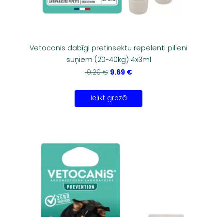
Vetocanis dabīgi pretinsektu repelenti pilieni
suņiem (20-40kg) 4x3ml
9.69 €
10.20 €
Ielikt grozā