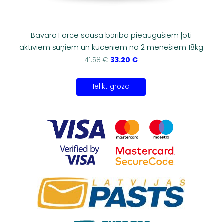
Bavaro Force sausā barība pieaugušiem ļoti
aktīviem suņiem un kucēniem no 2 mēnešiem 18kg
33.20 €
41.58 €
Ielikt grozā