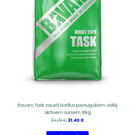
Bavaro Task sausā barība pieaugušiem vidēji
aktīviem suņiem 18kg
31.40 €
39.28 €