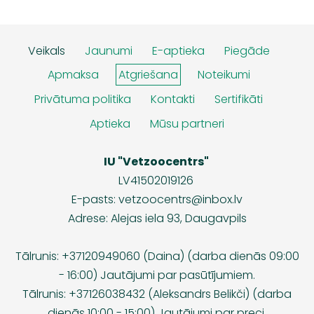
Veikals
Jaunumi
E-aptieka
Piegāde
Apmaksa
Atgriešana
Noteikumi
Privātuma politika
Kontakti
Sertifikāti
Aptieka
Mūsu partneri
IU "Vetzoocentrs"
LV41502019126
E-pasts:
vetzoocentrs@inbox.lv
Adrese: Alejas iela 93, Daugavpils
Tālrunis: +37120949060 (Daina) (darba dienās 09:00
- 16:00) Jautājumi par pasūtījumiem.
Tālrunis: +37126038432 (Aleksandrs Belikči) (darba
dienās 10:00 - 15:00) Jautājumi par preci.