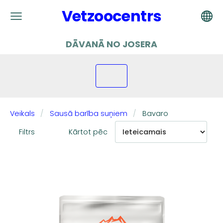
Vetzoocentrs
DĀVANĀ NO JOSERA
Veikals
Sausā barība suņiem
Bavaro
Filtrs
Kārtot pēc