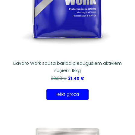
Bavaro Work sausā barība pieaugušiem aktīviem
suņiem 18kg
31.40 €
39.28 €
Ielikt grozā