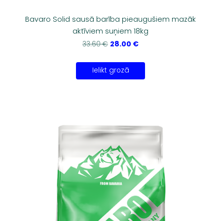
Bavaro Solid sausā barība pieaugušiem mazāk
aktīviem suņiem 18kg
28.00 €
33.60 €
Ielikt grozā