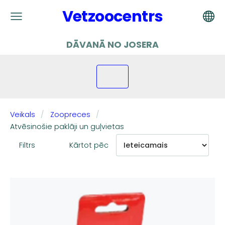
Vetzoocentrs
DĀVANĀ NO JOSERA
Veikals
Zoopreces
Atvēsinošie paklāji un guļvietas
Filtrs
Kārtot pēc