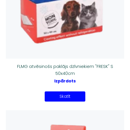
FLMG atvēsinošs paklājs dzīvniekiem "FRESK" S
50x40cm
Izpārdots
Skatīt