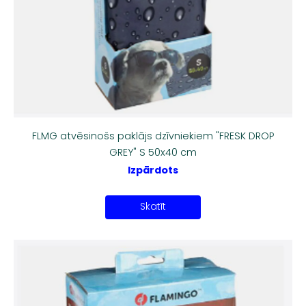
FLMG atvēsinošs paklājs dzīvniekiem "FRESK DROP
GREY" S 50x40 cm
Izpārdots
Skatīt