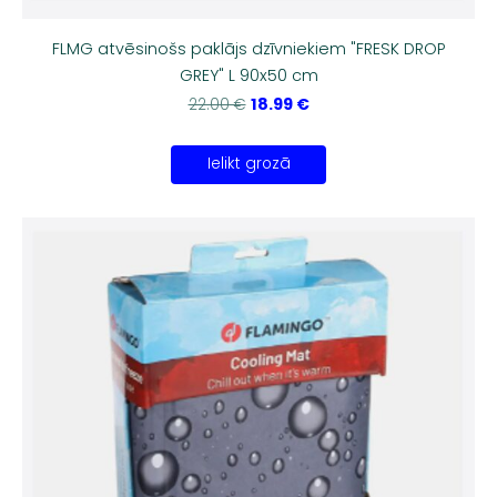
FLMG atvēsinošs paklājs dzīvniekiem "FRESK DROP
GREY" L 90x50 cm
18.99 €
22.00 €
Ielikt grozā