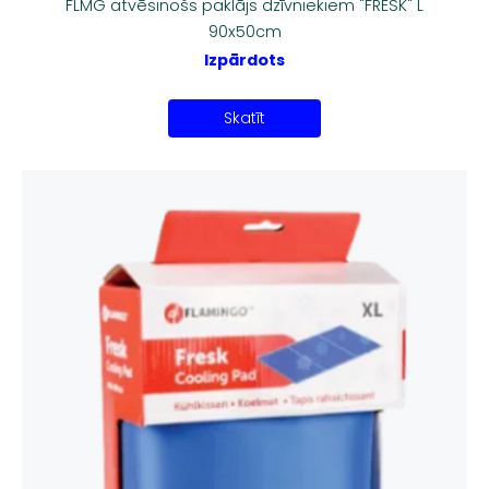
FLMG atvēsinošs paklājs dzīvniekiem "FRESK" L
90x50cm
Izpārdots
Skatīt