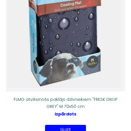
FLMG atvēsinošs paklājs dzīvniekiem "FRESK DROP
GREY" M 70x50 cm
Izpārdots
Skatīt