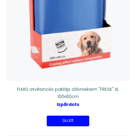
FLMG atvēsinošs paklājs dzīvniekiem "FRESK" XL
100x60cm
Izpārdots
Skatīt