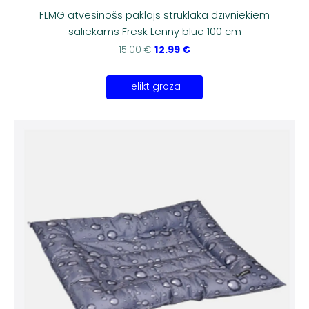
FLMG atvēsinošs paklājs strūklaka dzīvniekiem
saliekams Fresk Lenny blue 100 cm
12.99 €
15.00 €
Ielikt grozā