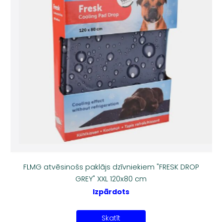
FLMG atvēsinošs paklājs dzīvniekiem "FRESK DROP
GREY" XXL 120x80 cm
Izpārdots
Skatīt