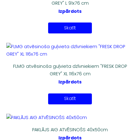
GREY" L 91x76 cm
Izpārdots
Skatīt
FLMG atvēsinoša guļvieta dzīvniekiem "FRESK DROP
GREY" XL 116x76 cm
Izpārdots
Skatīt
PAKLĀJS AIG ATVĒSINOŠS 40x50cm
Izpārdots