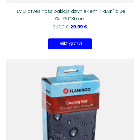
FLMG atvēsinošs paklājs dzīvniekiem "FRESK" blue
XXL 120*80 cm
29.99 €
33.00 €
Ielikt grozā