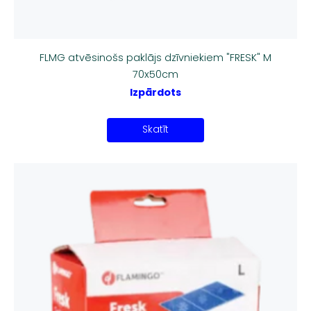
FLMG atvēsinošs paklājs dzīvniekiem "FRESK" M
70x50cm
Izpārdots
Skatīt