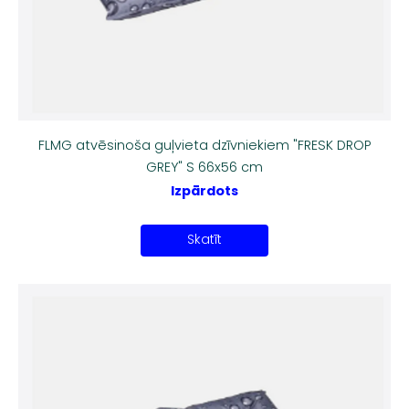
FLMG atvēsinoša guļvieta dzīvniekiem "FRESK DROP
GREY" S 66x56 cm
Izpārdots
Skatīt