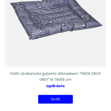
FLMG atvēsinoša guļvieta dzīvniekiem "FRESK DROP
GREY" M 76x66 cm
Izpārdots
Skatīt