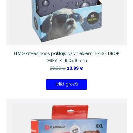
FLMG atvēsinošs paklājs dzīvniekiem "FRESK DROP
GREY" XL 100x60 cm
23.99 €
26.00 €
Ielikt grozā