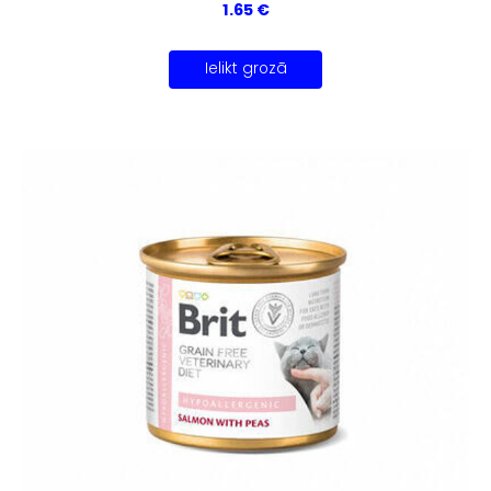
1.65 €
Ielikt grozā