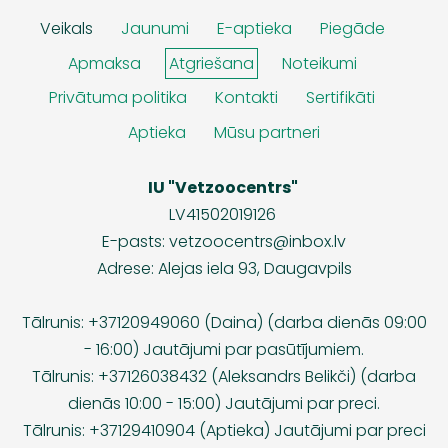
Veikals
Jaunumi
E-aptieka
Piegāde
Apmaksa
Atgriešana
Noteikumi
Privātuma politika
Kontakti
Sertifikāti
Aptieka
Mūsu partneri
IU "Vetzoocentrs"
LV41502019126
E-pasts:
vetzoocentrs@inbox.lv
Adrese: Alejas iela 93, Daugavpils
Tālrunis: +37120949060 (Daina) (darba dienās 09:00
- 16:00) Jautājumi par pasūtījumiem.
Tālrunis: +37126038432 (Aleksandrs Belikči) (darba
dienās 10:00 - 15:00) Jautājumi par preci.
Tālrunis: +37129410904 (Aptieka) Jautājumi par preci