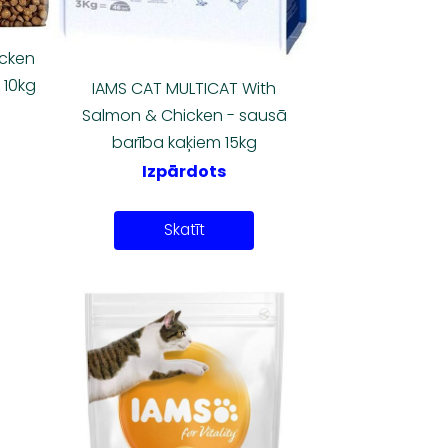
icken
 10kg
IAMS CAT MULTICAT With
Salmon & Chicken - sausā
barība kaķiem 15kg
Izpārdots
Skatīt