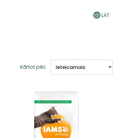
LAT
Kārtot pēc