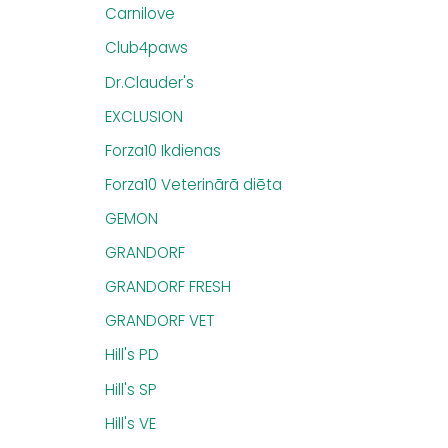
Carnilove
Club4paws
Dr.Clauder's
EXCLUSION
Forza10 Ikdienas
Forza10 Veterinārā diēta
GEMON
GRANDORF
GRANDORF FRESH
GRANDORF VET
Hill's PD
Hill's SP
Hill's VE