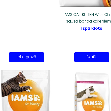
IAMS CAT KITTEN With Ch
- sausā barība kaķēniem
Izpārdots
Ielikt grozā
Skatīt