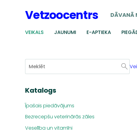
Vetzoocentrs
DĀVANĀ 
VEIKALS
JAUNUMI
E-APTIEKA
PIEGĀ
Vei
Katalogs
Īpašais piedāvājums
Bezrecepšu veterinārās zāles
Veselība un vitamīni