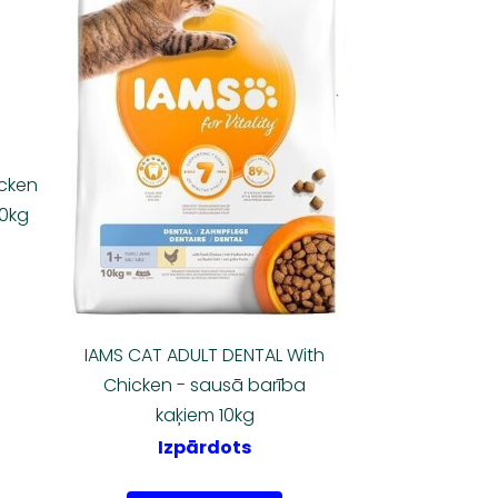
icken
10kg
IAMS CAT ADULT DENTAL With
Chicken - sausā barība
kaķiem 10kg
Izpārdots