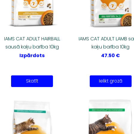
IAMS CAT ADULT HAIRBALL
IAMS CAT ADULT LAMB s
sausā kaķu barība 10kg
kaķu barība 10kg
Izpārdots
47.50 €
Skatīt
Ielikt grozā