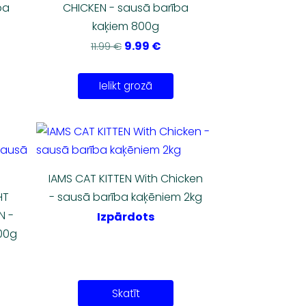
ba
CHICKEN - sausā barība
kaķiem 800g
9.99 €
11.99 €
Ielikt grozā
IAMS CAT KITTEN With Chicken
HT
- sausā barība kaķēniem 2kg
N -
Izpārdots
00g
Skatīt