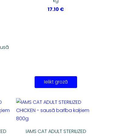
kg
17.10 €
ausā
Ielikt grozā
ZED
IAMS CAT ADULT STERILIZED