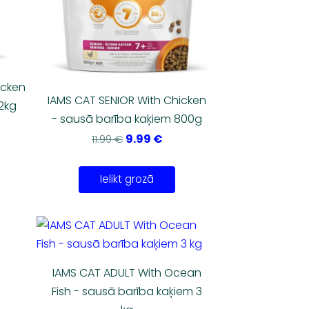
icken
IAMS CAT SENIOR With Chicken
2kg
- sausā barība kaķiem 800g
9.99 €
11.99 €
Ielikt grozā
IAMS CAT ADULT With Ocean
Fish - sausā barība kaķiem 3