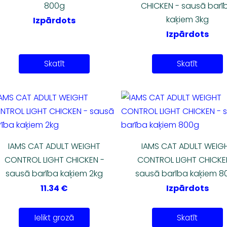
800g
CHICKEN - sausā barī
kaķiem 3kg
Izpārdots
Izpārdots
Skatīt
Skatīt
IAMS CAT ADULT WEIGHT
IAMS CAT ADULT WEIG
CONTROL LIGHT CHICKEN -
CONTROL LIGHT CHICKE
sausā barība kaķiem 2kg
sausā barība kaķiem 8
11.34 €
Izpārdots
Ielikt grozā
Skatīt