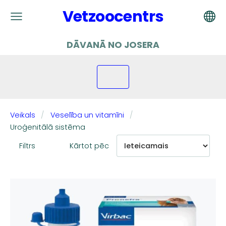
Vetzoocentrs
DĀVANĀ NO JOSERA
Veikals
Veselība un vitamīni
Uroģenitālā sistēma
Filtrs
Kārtot pēc