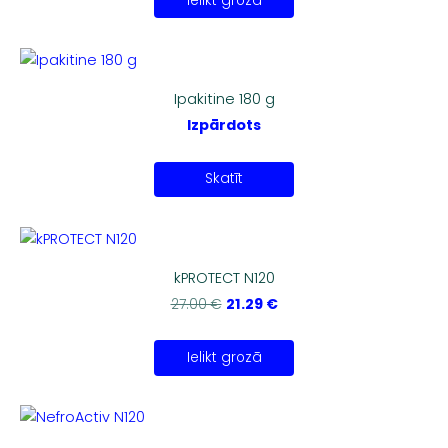
Ielikt grozā
Ipakitine 180 g
Izpārdots
Skatīt
kPROTECT N120
21.29 €
27.00 €
Ielikt grozā