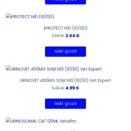
kPROTECT N10 (10/120)
2.04 €
2.58 €
Ielikt grozā
URINOVET 400MG SUŅI N10 (10/30) Vet Expert
4.99 €
5.36 €
Ielikt grozā