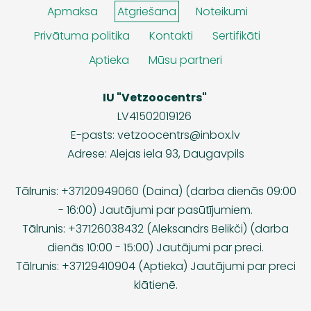
Apmaksa
Atgriešana
Noteikumi
Privātuma politika
Kontakti
Sertifikāti
Aptieka
Mūsu partneri
IU "Vetzoocentrs"
LV41502019126
E-pasts:
vetzoocentrs@inbox.lv
Adrese: Alejas iela 93, Daugavpils
Tālrunis: +37120949060 (Daina) (darba dienās 09:00
- 16:00) Jautājumi par pasūtījumiem.
Tālrunis: +37126038432 (Aleksandrs Belikči) (darba
dienās 10:00 - 15:00) Jautājumi par preci.
Tālrunis: +37129410904 (Aptieka) Jautājumi par preci
klātienē.