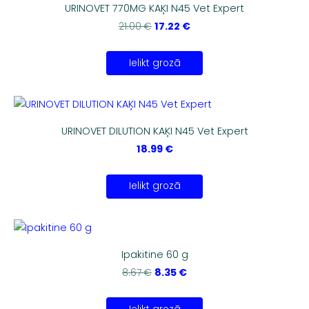
URINOVET 770MG KAĶI N45 Vet Expert
17.22 €
21.00 €
Ielikt grozā
URINOVET DILUTION KAĶI N45 Vet Expert
18.99 €
Ielikt grozā
Ipakitine 60 g
8.35 €
8.67 €