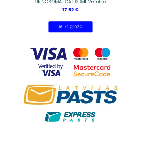
URINOSOMAL CAT 120ML VetaPro
17.52 €
Ielikt grozā