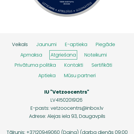
Veikals
Jaunumi
E-aptieka
Piegāde
Apmaksa
Atgriešana
Noteikumi
Privātuma politika
Kontakti
Sertifikāti
Aptieka
Mūsu partneri
IU "Vetzoocentrs"
LV41502019126
E-pasts:
vetzoocentrs@inbox.lv
Adrese: Alejas iela 93, Daugavpils
Tālrunis: +37120949060 (Daina) (darba dienās 09:00