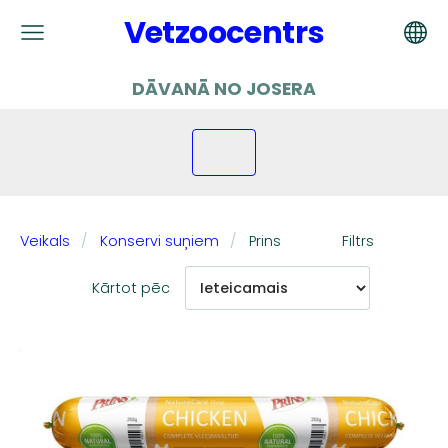
Vetzoocentrs
DĀVANĀ NO JOSERA
Veikals
Konservi suņiem
Prins
Filtrs
Kārtot pēc