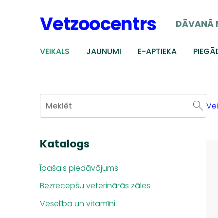
Vetzoocentrs
DĀVANĀ 
VEIKALS
JAUNUMI
E-APTIEKA
PIEGĀ
Vei
Katalogs
Īpašais piedāvājums
Bezrecepšu veterinārās zāles
Veselība un vitamīni