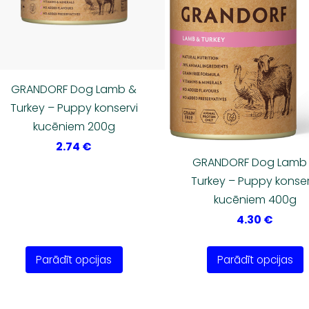
GRANDORF Dog Lamb &
Turkey – Puppy konservi
kucēniem 200g
2.74 €
GRANDORF Dog Lamb
Turkey – Puppy konser
kucēniem 400g
4.30 €
Parādīt opcijas
Parādīt opcijas