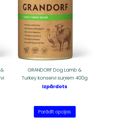
 &
GRANDORF Dog Lamb &
vi
Turkey konservi suņiem 400g
Izpārdots
Parādīt opcijas