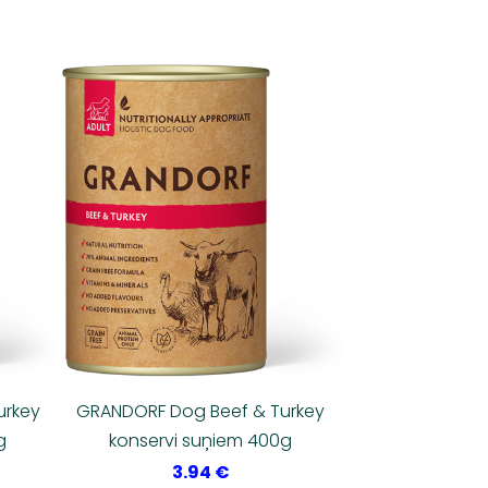
urkey
GRANDORF Dog Beef & Turkey
g
konservi suņiem 400g
3.94 €