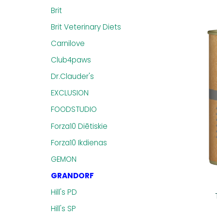
Brit
Brit Veterinary Diets
Carnilove
Club4paws
Dr.Clauder's
EXCLUSION
FOODSTUDIO
Forza10 Diētiskie
Forza10 Ikdienas
GEMON
GRANDORF
Hill's PD
Hill's SP