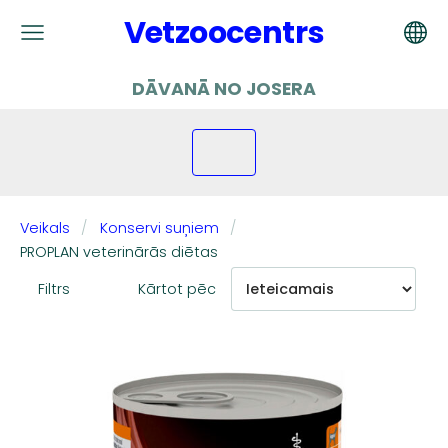
Vetzoocentrs
DĀVANĀ NO JOSERA
Veikals
Konservi suņiem
PROPLAN veterinārās diētas
Filtrs
Kārtot pēc