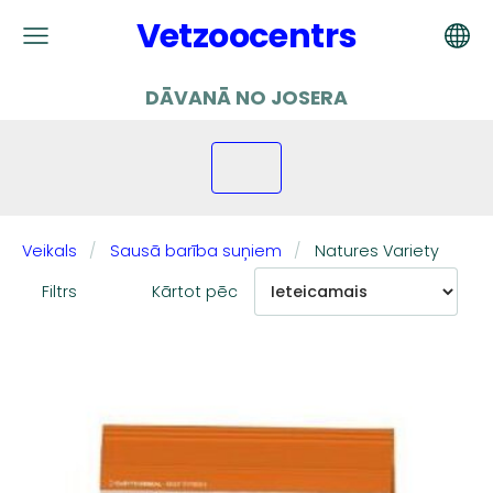
Vetzoocentrs
DĀVANĀ NO JOSERA
Veikals
Sausā barība suņiem
Natures Variety
Filtrs
Kārtot pēc