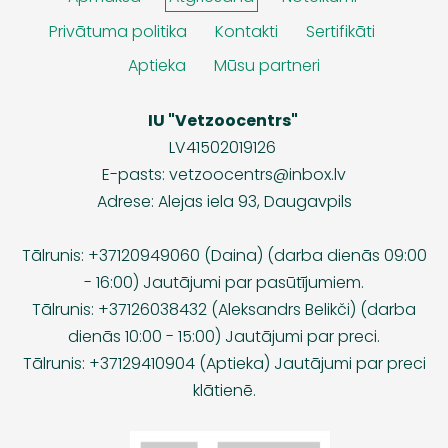
Privātuma politika
Kontakti
Sertifikāti
Aptieka
Mūsu partneri
IU "Vetzoocentrs"
LV41502019126
E-pasts:
vetzoocentrs@inbox.lv
Adrese: Alejas iela 93, Daugavpils
Tālrunis: +37120949060 (Daina) (darba dienās 09:00
- 16:00) Jautājumi par pasūtījumiem.
Tālrunis: +37126038432 (Aleksandrs Belikči) (darba
dienās 10:00 - 15:00) Jautājumi par preci.
Tālrunis: +37129410904 (Aptieka) Jautājumi par preci
klātienē.