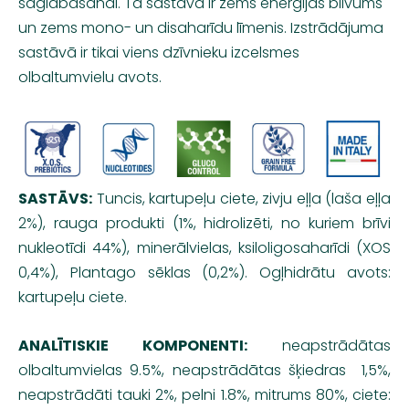
saglabāšanai. Tā sastāvā ir zems enerģijas blīvums
un zems mono- un disaharīdu līmenis. Izstrādājuma
sastāvā ir tikai viens dzīvnieku izcelsmes
olbaltumvielu avots.
SASTĀVS:
Tuncis, kartupeļu ciete, zivju eļļa (laša eļļa
2%), rauga produkti (1%, hidrolizēti, no kuriem brīvi
nukleotīdi 44%), minerālvielas, ksiloligosaharīdi (XOS
0,4%), Plantago sēklas (0,2%). Ogļhidrātu avots:
kartupeļu ciete.
ANALĪTISKIE KOMPONENTI:
neapstrādātas
olbaltumvielas 9.5%, neapstrādātas šķiedras 1,5%,
neapstrādāti tauki 2%, pelni 1.8%, mitrums 80%, ciete: