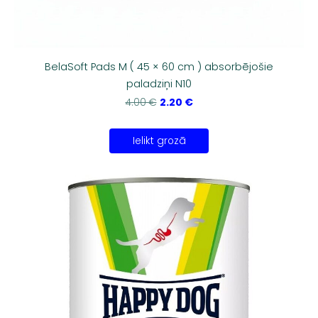
BelaSoft Pads M ( 45 × 60 cm ) absorbējošie
paladziņi N10
2.20 €
4.00 €
Ielikt grozā