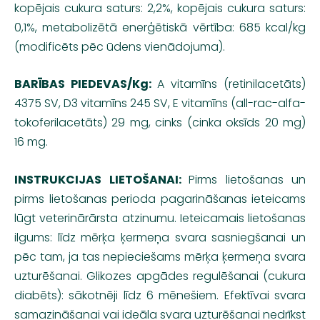
kopējais cukura saturs: 2,2%, kopējais cukura saturs:
0,1%, metabolizētā enerģētiskā vērtība: 685 kcal/kg
(modificēts pēc ūdens vienādojuma).
BARĪBAS PIEDEVAS/Kg:
A vitamīns (retinilacetāts)
4375 SV, D3 vitamīns 245 SV, E vitamīns (all-rac-alfa-
tokoferilacetāts) 29 mg, cinks (cinka oksīds 20 mg)
16 mg.
INSTRUKCIJAS LIETOŠANAI:
Pirms lietošanas un
pirms lietošanas perioda pagarināšanas ieteicams
lūgt veterinārārsta atzinumu. Ieteicamais lietošanas
ilgums: līdz mērķa ķermeņa svara sasniegšanai un
pēc tam, ja tas nepieciešams mērķa ķermeņa svara
uzturēšanai. Glikozes apgādes regulēšanai (cukura
diabēts): sākotnēji līdz 6 mēnešiem. Efektīvai svara
samazināšanai vai ideāla svara uzturēšanai nedrīkst