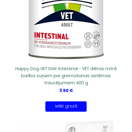
Happy Dog VET Diät Intestinal - VET diētas mitrā
barība suņiem pie gremošanas sistēmas
traucējumiem 400 g
3.50 €
Ielikt grozā