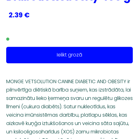
2.39 €
Ielikt grozā
MONGE VETSOLUTION CANINE DIABETIC AND OBESITY ir
pilnvērtīga diētiskā barība suņiem, kas izstrādāta, lai
samazinātu lieko ķermeņa svaru un regulētu glikozes
līmeni (cukura diabēts). Satur nukleotīdus, kas
veicina imūnsistēmas darbību, platlapu sēklas, kas
aizkavē kuņģa iztukšošanos un veicina sāta sajūtu,
un ksilooligosaharīdus (XOS) zarnu mikrobiotas