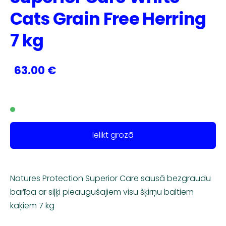
Cats Grain Free Herring
7 kg
63.00 €
Ielikt grozā
Natures Protection Superior Care sausā bezgraudu
barība ar siļķi pieaugušajiem visu šķirņu baltiem
kaķiem 7 kg