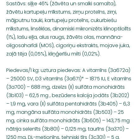
Sastāvs: siļķe 46% (žāvēta un smalki samalta),
žāvētu kartupeļu mīkstums, zirņu proteīns, zirņi,
mājputnu tauki, kartupeļu proteīns, cukurbiešu
mīkstums, linsēklas, dinamiski mikronizēts klinoptilolīts
(1%), lašu eļļa, alus raugs, žāvēts olas, mannāna-
oligosaharīdi (MOS), cigoriņu ekstrakts, mojave juka,
zaļā tēja (0,05%), kliņģerīšu milti (0,02%).
Piedevas/1 kg: uztura piedevas: A vitamīns (3a672a)
– 25000 SV, D3 vitamīns (3a671)* – 1875 IU, E vitamīns
(3a700) – 688 mg, dzelzs (II) sulfāta monohidrāts
(3b103) – 62,5 mg , bezūdens kalcija jodāts (3b202)
– 1,9 mg, vara (II) sulfāta pentahidrāts (3b405) – 6,3
mg, mangāna sulfāta monohidrāts (3b503) – 25
mg, cinka sulfāta monohidrāts (3b605) – 143,75 mg
nātrija selenīts (3b801) – 0,125 mg, taurīns (3a370) –
1250 mg, DL-metionīns, tehniski tīrs (3c301) – 5 g.