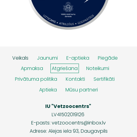
Veikals
Jaunumi
E-aptieka
Piegāde
Apmaksa
Atgriešana
Noteikumi
Privātuma politika
Kontakti
Sertifikāti
Aptieka
Mūsu partneri
IU "Vetzoocentrs"
LV41502019126
E-pasts:
vetzoocentrs@inbox.lv
Adrese: Alejas iela 93, Daugavpils