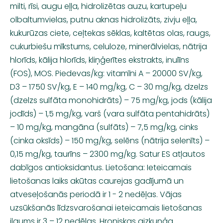
milti, rīsi, augu eļļa, hidrolizētas auzu, kartupeļu
olbaltumvielas, putnu aknas hidrolizāts, zivju eļļa,
kukurūzas ciete, ceļtekas sēklas, kaltētas olas, raugs,
cukurbiešu mīkstums, celuloze, minerālvielas, nātrija
hlorīds, kālija hlorīds, kliņģerītes ekstrakts, inulīns
(FOS), MOS. Piedevas/kg: vitamīni A – 20000 SV/kg,
D3 – 1750 SV/kg, E – 140 mg/kg, C – 30 mg/kg, dzelzs
(dzelzs sulfāta monohidrāts) – 75 mg/kg, jods (kālija
jodīds) – 1,5 mg/kg, varš (vara sulfāta pentahidrāts)
– 10 mg/kg, mangāna (sulfāts) – 7,5 mg/kg, cinks
(cinka oksīds) – 150 mg/kg, selēns (nātrija selenīts) –
0,15 mg/kg, taurīns – 2300 mg/kg. Satur ES atļautos
dabīgos antioksidantus. Lietošana: Ieteicamais
lietošanas laiks akūtas caurejas gadījumā un
atveseļošanās periodā ir 1 - 2 nedēļas. Vājas
uzsūkšanās līdzsvarošanai ieteicamais lietošanas
ilgums ir 3 – 12 nedēļas. Hroniskas aizkuņģa