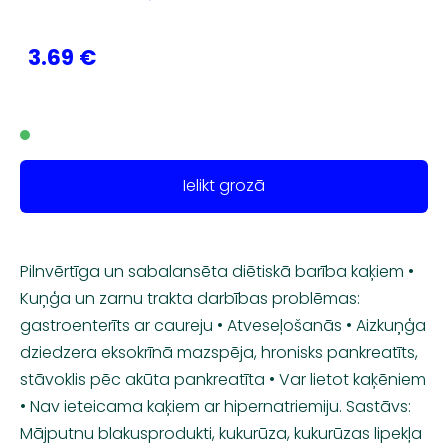
3.69 €
Ielikt grozā
Pilnvērtīga un sabalansēta diētiskā barība kaķiem •
Kuņģa un zarnu trakta darbības problēmas:
gastroenterīts ar caureju • Atveseļošanās • Aizkuņģa
dziedzera eksokrīnā mazspēja, hronisks pankreatīts,
stāvoklis pēc akūta pankreatīta • Var lietot kaķēniem
• Nav ieteicama kaķiem ar hipernatriemiju. Sastāvs:
Mājputnu blakusprodukti, kukurūza, kukurūzas lipekļa