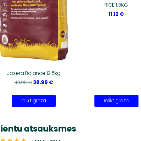
RICE 1.5KG
11.12 €
Josera Balance 12,5kg
38.99 €
49.99 €
Ielikt grozā
Ielikt grozā
lientu atsauksmes
★★★★