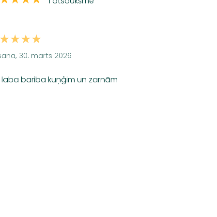
1 atsauksme
★★★★
ana, 30. marts 2026
ti laba bariba kuņģim un zarnām