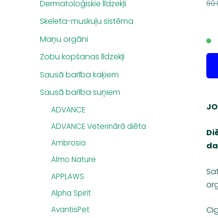
Dermatoloģiskie līdzekļi
60.
Skeleta-muskuļu sistēma
Maņu orgāni
Zobu kopšanas līdzekļi
Sausā barība kaķiem
Sausā barība suņiem
JO
ADVANCE
ADVANCE Veterinārā diēta
Di
Ambrosia
da
Almo Nature
Sat
APPLAWS
org
Alpha Spirit
AvantisPet
Cig