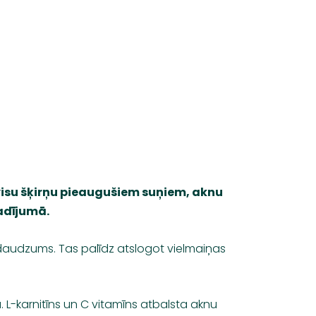
visu šķirņu pieaugušiem suņiem, aknu
adījumā.
 daudzums. Tas palīdz atslogot vielmaiņas
 L-karnitīns un C vitamīns atbalsta aknu