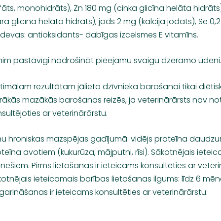
fāts, monohidrāts), Zn 180 mg (cinka glicīna helāta hidrāt
ra glicīna helāta hidrāts), jods 2 mg (kalcija jodāts), Se 0,
devas: antioksidants- dabīgas izcelsmes E vitamīns.
nim pastāvīgi nodrošināt pieejamu svaigu dzeramo ūdeni
imālam rezultātam jālieto dzīvnieka barošanai tikai diēti
rākās mazākās barošanas reizēs, ja veterinārārsts nav noteic
sultējoties ar veterinārārstu.
nu hroniskas mazspējas gadījumā: vidējs proteīna daudzum
teīna avotiem (kukurūza, mājputni, rīsi). Sākotnējais ieteic
ešiem. Pirms lietošanas ir ieteicams konsultēties ar vete
otnējais ieteicamais barības lietošanas ilgums: līdz 6 mēn
arināšanas ir ieteicams konsultēties ar veterinārārstu.