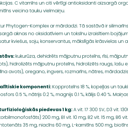
kcijas. C vitamīns un citi vērtīgi antioksidanti aizsargā or
nitīns veicina tauku vielmaiņu.
ur Phytogen-Komplex ar mārdadzi. Tā sastāvā ir silimarīns,
sargā aknas no oksidatīviem un toksīnu izraisītiem bojājum
atur kviešus, soju, konservantus, mākslīgās krāsvielas un 
stāvs:
kukurūza, dehidrēts mājputnu proteīns, rīsi, mājputn
ts), hidrolizēts mājputnu proteīns, hidrolizēts raugs, lašu e
līna avots), oregano, ingvers, rozmarīns, nātres, mārdadzi
alītiskie komponenti:
Kopproteīns 18 %, kopeļļas un tauki 1
fosfors 0.5 %, nātrijs 0.2 %, magnijs 0.1 %, kālijs 0.40 %. Maiņ
turfizioloģiskās piedevas 1 kg:
A vit. 17 300 SV, D3 vit. 130
orbilmonofosfāts) 200 mg, B1 vit. 10 mg, B2 vit. 15 mg, B6 vit.
totenāts 35 mg, niacīns 60 mg, L-karnitīns 500 mg, biotīns