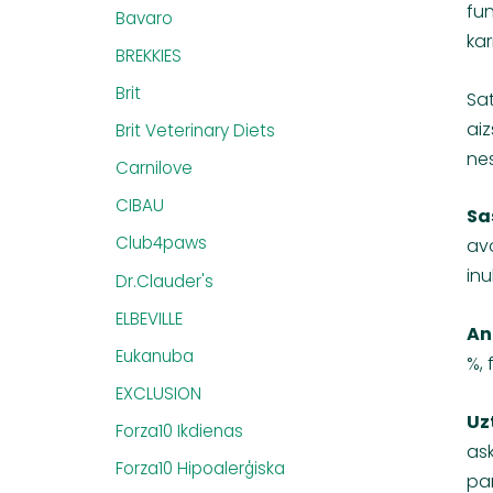
fun
Bavaro
kar
BREKKIES
Brit
Sat
aiz
Brit Veterinary Diets
nes
Carnilove
CIBAU
Sa
Club4paws
avo
inu
Dr.Clauder's
ELBEVILLE
An
Eukanuba
%, 
EXCLUSION
Uz
Forza10 Ikdienas
ask
Forza10 Hipoalerģiska
pan