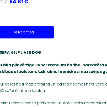
54.81 €
00 €
Ielikt grozā
SERA HELP LIVER DOG
ētiska pilnvērtīga Super Premium barība, paredzēta 
rbības atbalstam, t.sk. aknu hroniskas mazspējas g
ur salīdzinoši maz proteīna un barībā ir samazināts vara
ānu, īpaši aknu, darbību.
oriņu saknēs esošā prebiotika- inulīns, veicina gremošanu.