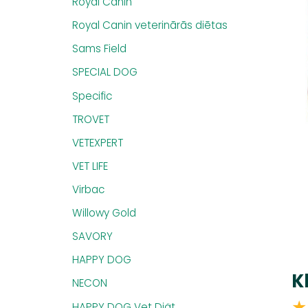
Royal Canin
Royal Canin veterinārās diētas
Sams Field
SPECIAL DOG
Specific
TROVET
VETEXPERT
VET LIFE
Virbac
Willowy Gold
SAVORY
HAPPY DOG
K
NECON
★
HAPPY DOG Vet Diät