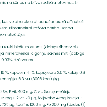
ganisma šūnas no brīvo radikāļu ietekmes. L-
 kas veicina aknu atjaunošanos, kā arī netieši
iem. Klimatneitrāli ražota barība. Barība
aromatizētājus.
u tauki, biešu mīkstums (dabīgs šķiedrvielu
ļļa, minerālvielas, cigoriņu saknes milti (dabīgs
s 0.03%, dzērvenes.
6 %, koppelni 4.1 %, kopšķiedra 2.6 %, kalcijs 0.8
as enerģija 16.3 MJ (3906 kcal) /kg
0 SV, E vit. 400 mg, C vit. (kalcija-nātrija
 15 mg, B12 vit. 70 µg, folijskābe 4 mg, kalcija D-
 725 µg, taurīns 1000 mg, Fe 200 mg (dzelzs (II)