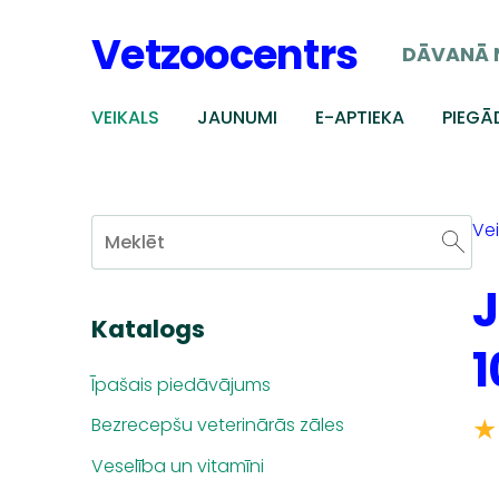
Vetzoocentrs
DĀVANĀ 
VEIKALS
JAUNUMI
E-APTIEKA
PIEGĀ
Vei
J
Katalogs
1
Īpašais piedāvājums
★
Bezrecepšu veterinārās zāles
Veselība un vitamīni