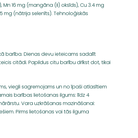
s), Mn 16 mg (mangāna (II) oksīds), Cu 3.4 mg
25 mg (nātrija selenīts). Tehnoloģiskās
.
skā barība. Dienas devu ieteicams sadalīt
is citādi. Papildus citu barību drīkst dot, tikai
s, viegli sagremojams un no īpaši atlasītiem
amais barības lietošanas ilgums: līdz 4
rinārārstu. Vara uzkrāšanas mazināšanai:
ešiem. Pirms lietošanas vai tās ilguma