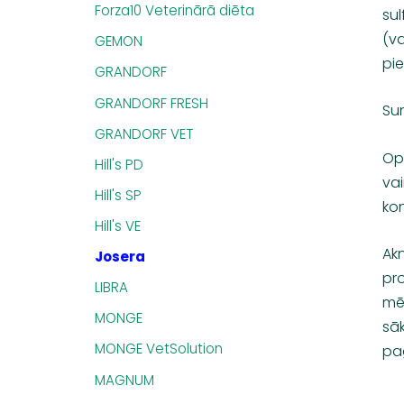
Forza10 Veterinārā diēta
sul
(va
GEMON
pie
GRANDORF
GRANDORF FRESH
Su
GRANDORF VET
Opt
Hill's PD
vai
Hill's SP
kon
Hill's VE
Ak
Josera
pro
LIBRA
mēn
MONGE
sāk
MONGE VetSolution
pag
MAGNUM