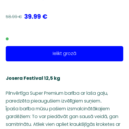
39.99 €
58.99 €
Ielikt grozā
Josera Festival 12,5 kg
Pilnvērtīga Super Premium barība ar laša gaļu,
paredzēta pieaugušiem izvēlīgiem suņiem..
Īpaša barība mūsu pašiem izsmalcinātākajiem
gardēžiem: To var piedāvāt gan sausā veidā, gan
samitrinātu. Atliek vien apliet kraukšķīgās kroketes ar