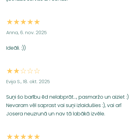
★★★★★
Anna, 6. nov. 2025
Ideāli. :))
★★☆☆☆
Evija S., 18. okt. 2025
Suņi šo barību ēd nelabprāt..., pasmaržo un aiziet :)
Nevaram vēl saprast vai suņi izlaidušies :), vai arī
Josera neuzrunā un nav tā labākā izvēle.
★★★★★