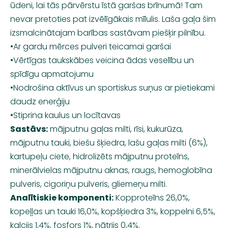
ūdeni, lai tās pārvērstu īstā garšas brīnumā! Tam
nevar pretoties pat izvēlīgākais mīlulis. Laša gaļa šim
izsmalcinātajam barības sastāvam piešķir pilnību.
•Ar gardu mērces pulveri teicamai garšai
•Vērtīgas taukskābes veicina ādas veselību un
spīdīgu apmatojumu
•Nodrošina aktīvus un sportiskus suņus ar pietiekami
daudz enerģiju
•Stiprina kaulus un locītavas
Sastāvs:
mājputnu gaļas milti, rīsi, kukurūza,
mājputnu tauki, biešu šķiedra, lašu gaļas milti (6%),
kartupeļu ciete, hidrolizēts mājputnu proteīns,
minerālvielas mājputnu aknas, raugs, hemoglobīna
pulveris, cigoriņu pulveris, gliemeņu milti.
Analītiskie komponenti:
Kopproteīns 26,0%,
kopeļļas un tauki 16,0%, kopšķiedra 3%, koppelni 6,5%,
kalcijs 1,4%, fosfors 1%, nātrijs 0,4%.