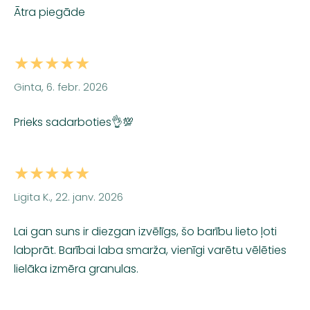
Ātra piegāde
★★★★★
Ginta, 6. febr. 2026
Prieks sadarboties👌💯
★★★★★
Ligita K., 22. janv. 2026
Lai gan suns ir diezgan izvēlīgs, šo barību lieto ļoti
labprāt. Barībai laba smarža, vienīgi varētu vēlēties
lielāka izmēra granulas.