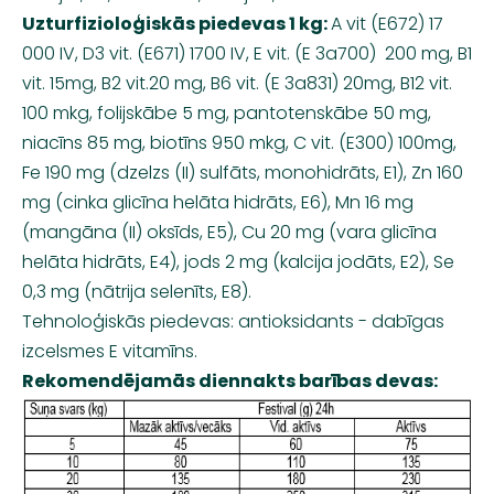
Uzturfizioloģiskās piedevas 1 kg:
A vit (E672) 17
000 IV, D3 vit. (E671) 1700 IV, E vit. (E 3a700) 200 mg, B1
vit. 15mg, B2 vit.20 mg, B6 vit. (E 3a831) 20mg, B12 vit.
100 mkg, folijskābe 5 mg, pantotenskābe 50 mg,
niacīns 85 mg, biotīns 950 mkg, C vit. (E300) 100mg,
Fe 190 mg (dzelzs (II) sulfāts, monohidrāts, E1), Zn 160
mg (cinka glicīna helāta hidrāts, E6), Mn 16 mg
(mangāna (II) oksīds, E5), Cu 20 mg (vara glicīna
helāta hidrāts, E4), jods 2 mg (kalcija jodāts, E2), Se
0,3 mg (nātrija selenīts, E8).
Tehnoloģiskās piedevas: antioksidants - dabīgas
izcelsmes E vitamīns.
Rekomendējamās diennakts barības devas: