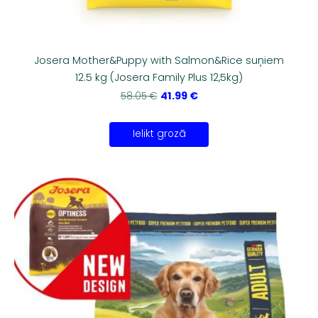
Josera Mother&Puppy with Salmon&Rice suņiem
12.5 kg (Josera Family Plus 12,5kg)
41.99 €
58.05 €
Ielikt grozā