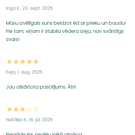
Inga K., 23. sept. 2025
Mūsu izvēlīgais suns beidzot ēd ar prieku un baudu!
Pie tam, viņam ir stabila vēdera izeja, nav svārstīgs
svars!
★★★★★
Evija, 1. aug. 2025
Jau atkārtota pasūtījums. Ātri!
★★★☆☆
Natālija K., 16. jūl. 2025
Piegāde ilgi, nedēļu laikā atnāca