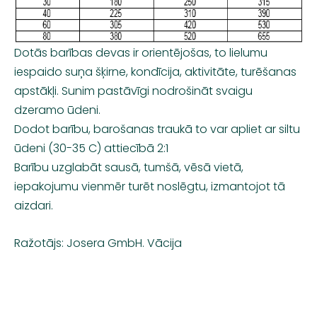
Dotās barības devas ir orientējošas, to lielumu
iespaido suņa šķirne, kondīcija, aktivitāte, turēšanas
apstākļi. Sunim pastāvīgi nodrošināt svaigu
dzeramo ūdeni.
Dodot barību, barošanas traukā to var apliet ar siltu
ūdeni (30-35 C) attiecībā 2:1
Barību uzglabāt sausā, tumšā, vēsā vietā,
iepakojumu vienmēr turēt noslēgtu, izmantojot tā
aizdari.
Ražotājs: Josera GmbH. Vācija