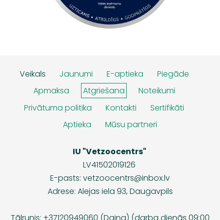
Veikals
Jaunumi
E-aptieka
Piegāde
Apmaksa
Atgriešana
Noteikumi
Privātuma politika
Kontakti
Sertifikāti
Aptieka
Mūsu partneri
IU "Vetzoocentrs"
LV41502019126
E-pasts:
vetzoocentrs@inbox.lv
Adrese: Alejas iela 93, Daugavpils
Tālrunis: +37120949060 (Daina) (darba dienās 09:00