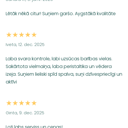
Lētāk nēkā citur! Suņiem garšo. Aygstākā kvalitāte
★★★★★
Iveta, 12. dec. 2025
Laba svara kontrole, labi uzsūcas barības vielas.
Sakārtota vielmaiņa, laba peristaltika un vēdera
izeja. Suņiem lieliski spīd spalva, suņi dzīvespriecīgi un
aktīvi
★★★★★
Ginta, 9. dec. 2025
Ļoti labs serviss un cenas!