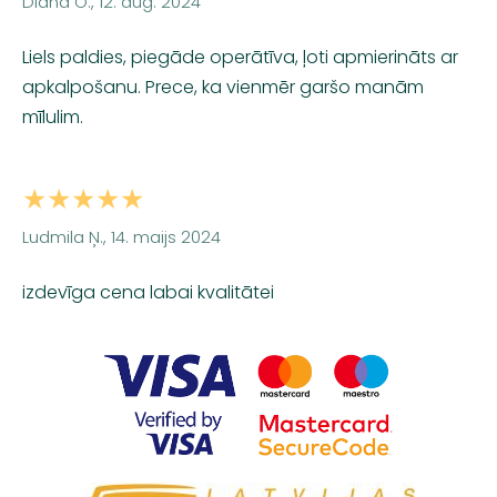
Diāna O., 12. aug. 2024
Liels paldies, piegāde operātīva, ļoti apmierināts ar
apkalpošanu. Prece, ka vienmēr garšo manām
mīlulim.
★★★★★
Ludmila Ņ., 14. maijs 2024
izdevīga cena labai kvalitātei