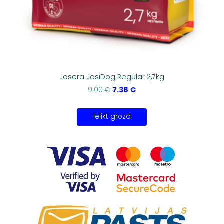
Josera JosiDog Regular 2,7kg
7.38 €
9.00 €
Ielikt grozā