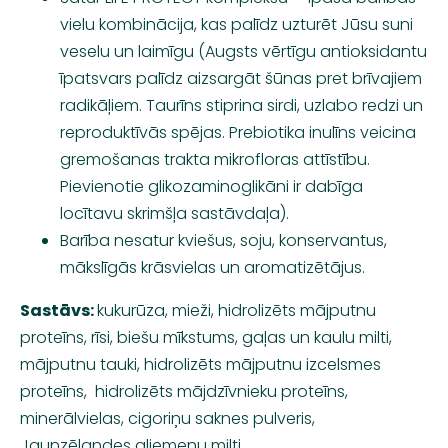
vielu kombinācija, kas palīdz uzturēt Jūsu suni
veselu un laimīgu (Augsts vērtīgu antioksidantu
īpatsvars palīdz aizsargāt šūnas pret brīvajiem
radikāļiem. Taurīns stiprina sirdi, uzlabo redzi un
reproduktīvās spējas. Prebiotika inulīns veicina
gremošanas trakta mikrofloras attīstību.
Pievienotie glikozaminoglikāni ir dabīga
locītavu skrimšļa sastāvdaļa).
Barība nesatur kviešus, soju, konservantus,
mākslīgās krāsvielas un aromatizētājus.
Sastāvs:
kukurūza, mieži, hidrolizēts mājputnu
proteīns, rīsi, biešu mīkstums, gaļas un kaulu milti,
mājputnu tauki, hidrolizēts mājputnu izcelsmes
proteīns, hidrolizēts mājdzīvnieku proteīns,
minerālvielas, cigoriņu saknes pulveris,
Jaunzēlandes gliemeņu milti.