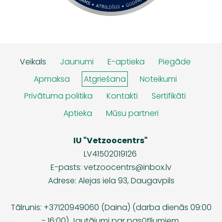
Veikals
Jaunumi
E-aptieka
Piegāde
Apmaksa
Atgriešana
Noteikumi
Privātuma politika
Kontakti
Sertifikāti
Aptieka
Mūsu partneri
IU "Vetzoocentrs"
LV41502019126
E-pasts:
vetzoocentrs@inbox.lv
Adrese: Alejas iela 93, Daugavpils
Tālrunis: +37120949060 (Daina) (darba dienās 09:00
- 16:00) Jautājumi par pasūtījumiem.