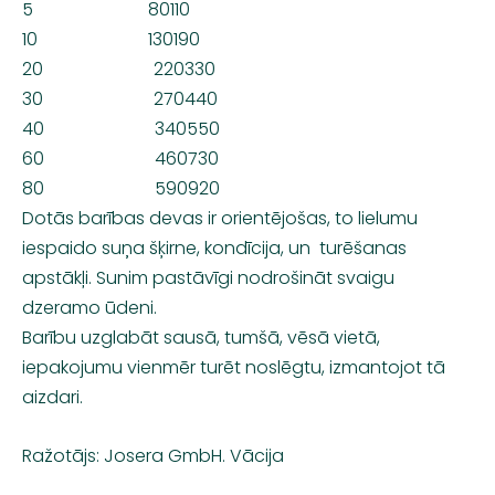
5 80110
10 130190
20 220330
30 270440
40 340550
60 460730
80 590920
Dotās barības devas ir orientējošas, to lielumu
iespaido suņa šķirne, kondīcija, un turēšanas
apstākļi. Sunim pastāvīgi nodrošināt svaigu
dzeramo ūdeni.
Barību uzglabāt sausā, tumšā, vēsā vietā,
iepakojumu vienmēr turēt noslēgtu, izmantojot tā
aizdari.
Ražotājs: Josera GmbH. Vācija