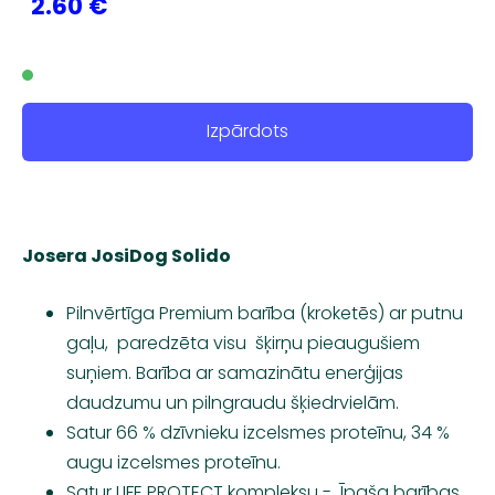
2.60 €
Izpārdots
Josera JosiDog Solido
Pilnvērtīga Premium barība (kroketēs) ar putnu
gaļu, paredzēta visu šķirņu pieaugušiem
suņiem. Barība ar samazinātu enerģijas
daudzumu un pilngraudu šķiedrvielām.
Satur 66 % dzīvnieku izcelsmes proteīnu, 34 %
augu izcelsmes proteīnu.
Satur LIFE PROTECT kompleksu - Īpaša barības