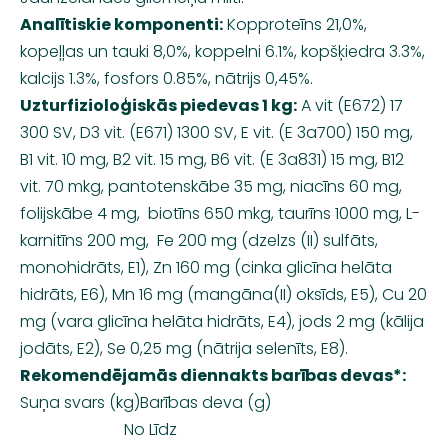
Analītiskie komponenti:
Kopproteīns 21,0%,
kopeļļas un tauki 8,0%, koppelni 6.1%, kopšķiedra 3.3%,
kalcijs 1.3%, fosfors 0.85%, nātrijs 0,45%.
Uzturfizioloģiskās piedevas 1 kg:
A vit (E672) 17
300 SV, D3 vit. (E671) 1300 SV, E vit. (E 3a700) 150 mg,
B1 vit. 10 mg, B2 vit. 15 mg, B6 vit. (E 3a831) 15 mg, B12
vit. 70 mkg, pantotenskābe 35 mg, niacīns 60 mg,
folijskābe 4 mg, biotīns 650 mkg, taurīns 1000 mg, L-
karnitīns 200 mg, Fe 200 mg (dzelzs (II) sulfāts,
monohidrāts, E1), Zn 160 mg (cinka glicīna helāta
hidrāts, E6), Mn 16 mg (mangāna(II) oksīds, E5), Cu 20
mg (vara glicīna helāta hidrāts, E4), jods 2 mg (kālija
jodāts, E2), Se 0,25 mg (nātrija selenīts, E8).
Rekomendējamās diennakts barības devas*:
Suņa svars (kg)Barības deva (g)
No Līdz