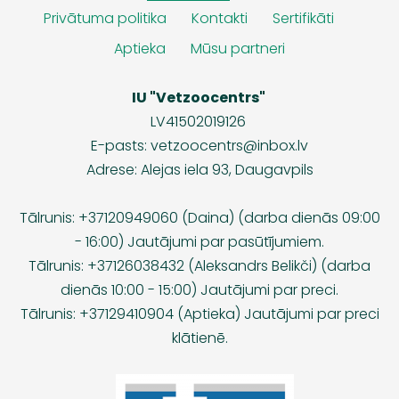
Privātuma politika
Kontakti
Sertifikāti
Aptieka
Mūsu partneri
IU "Vetzoocentrs"
LV41502019126
E-pasts:
vetzoocentrs@inbox.lv
Adrese: Alejas iela 93, Daugavpils
Tālrunis: +37120949060 (Daina) (darba dienās 09:00
- 16:00) Jautājumi par pasūtījumiem.
Tālrunis: +37126038432 (Aleksandrs Belikči) (darba
dienās 10:00 - 15:00) Jautājumi par preci.
Tālrunis: +37129410904 (Aptieka) Jautājumi par preci
klātienē.