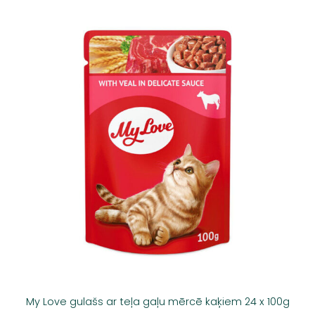
My Love gulašs ar teļa gaļu mērcē kaķiem 24 x 100g