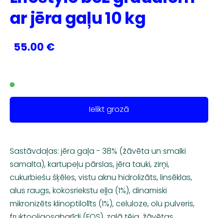
ar jēra gaļu 10 kg
55.00 €
Ielikt grozā
Sastāvdaļas: jēra gaļa - 38% (žāvēta un smalki
samalta), kartupeļu pārslas, jēra tauki, zirņi,
cukurbiešu šķēles, vistu aknu hidrolizāts, linsēklas,
alus raugs, kokosriekstu eļļa (1%), dinamiski
mikronizēts klinoptilolīts (1%), celuloze, olu pulveris,
fruktooligosaharīdi (FOS), zaļā tēja, žāvētas