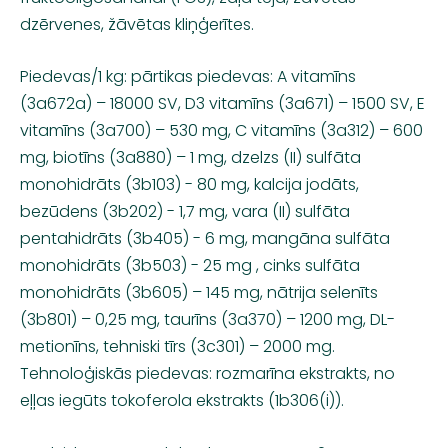
dzērvenes, žāvētas kliņģerītes.
Piedevas/1 kg: pārtikas piedevas: A vitamīns
(3a672a) – 18000 SV, D3 vitamīns (3a671) – 1500 SV, E
vitamīns (3a700) – 530 mg, C vitamīns (3a312) – 600
mg, biotīns (3a880) – 1 mg, dzelzs (II) sulfāta
monohidrāts (3b103) - 80 mg, kalcija jodāts,
bezūdens (3b202) - 1,7 mg, vara (II) sulfāta
pentahidrāts (3b405) - 6 mg, mangāna sulfāta
monohidrāts (3b503) - 25 mg , cinks sulfāta
monohidrāts (3b605) – 145 mg, nātrija selenīts
(3b801) – 0,25 mg, taurīns (3a370) – 1200 mg, DL-
metionīns, tehniski tīrs (3c301) – 2000 mg.
Tehnoloģiskās piedevas: rozmarīna ekstrakts, no
eļļas iegūts tokoferola ekstrakts (1b306(i)).