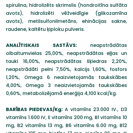
spirulina, hidrolizēts skrimslis (hondroitīna sulfāta
avots), hidrolizēti vēžveidīgie (glikozamīna
avots), metilsulfonilmetāns, ehinācijas sakne,
raudene, kaltētu ķiploku pulveris.
ANALĪTISKAIS SASTĀVS:
neapstrādātas
olbaltumvielas 25,00%, neapstrādātas eļļas un
tauki 16,00%, neapstrādātas šķiedras 2,20%,
neapstrādāti pelni 7,50%, kalcijs 1,60%, fosfors
1,20%, Omega 6 neaizvietojamās taukskābes
4,00%, Omega 3 neaizvietojamās taukskābes
0,60%, metabolizējamā enerģija 4,100 kcal/kg.
BARĪBAS PIEDEVAS/Kg:
A vitamīns 23.000 IV., D3
vitamīns 1.600 IV, E vitamīns 200 mg, B1 vitamīns 10
mg, B2 vitamīns 13 mg, B6 vitamīns 6.00 mg, B12