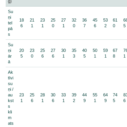
g)
Su
ņi
18
21
23
25
27
32
36
45
53
61
6
tel
6
1
1
0
1
0
7
6
2
0
5
pā
s
Su
ņi
20
23
25
27
30
35
40
50
59
67
7
ār
5
0
6
6
1
3
5
1
1
8
1
ā
Ak
tīvi
su
ņi /
au
23
25
28
30
33
39
44
55
64
74
8
kst
1
6
1
6
1
2
9
1
9
5
6
s
kli
m
ats