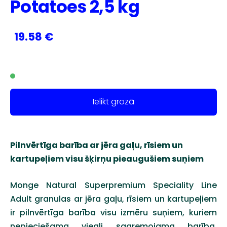
Potatoes 2,5 kg
19.58 €
Ielikt grozā
Pilnvērtīga barība ar jēra gaļu, rīsiem un
kartupeļiem visu šķirņu pieaugušiem suņiem
Monge Natural Superpremium Speciality Line
Adult granulas ar jēra gaļu, rīsiem un kartupeļiem
ir pilnvērtīga barība visu izmēru suņiem, kuriem
nepieciešama viegli sagremojama barība.