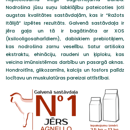
Nodrošina jūsu suņu labklājību pateicoties ļoti
augstas kvalitātes sastāvdaļām, kas ir “Ražots
Itālijā” izpētes rezultāts. Galvenā sastāvdaļa ir
jēra gaļa un tā ir bagātināta ar XOS
(ksilooligosaharīdiem), dabiskiem prebiotiķiem,
kas nodrošina zarnu veselību. Satur artišoka
ekstraktu, ehināciju, raudeni un ķiploku, kas
veicina imūnsistēmas darbību un pasargā aknas.
Hondroitīns, glikozamīns, kalcijs un fosfors palīdz
locītavu un muskulatūras pareizai attīstībai.