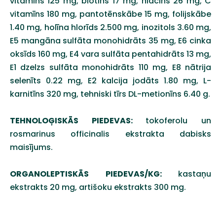
vitamīns 125 mg, biotīns 17 mg, niacīns 26 mg, C
vitamīns 180 mg, pantotēnskābe 15 mg, folijskābe
1.40 mg, holīna hlorīds 2.500 mg, inozitols 3.60 mg,
E5 mangāna sulfāta monohidrāts 35 mg, E6 cinka
oksīds 160 mg, E4 vara sulfāta pentahidrāts 13 mg,
E1 dzelzs sulfāta monohidrāts 110 mg, E8 nātrija
selenīts 0.22 mg, E2 kalcija jodāts 1.80 mg, L-
karnitīns 320 mg, tehniski tīrs DL-metionīns 6.40 g.
TEHNOLOĢISKĀS PIEDEVAS:
tokoferolu un
rosmarinus officinalis ekstrakta dabisks
maisījums.
ORGANOLEPTISKĀS PIEDEVAS/KG:
kastaņu
ekstrakts 20 mg, artišoku ekstrakts 300 mg.