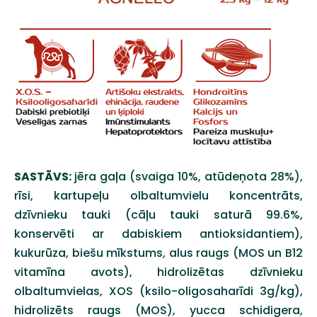
SASTĀVS:
jēra gaļa (svaiga 10%, atūdeņota 28%),
rīsi, kartupeļu olbaltumvielu koncentrāts,
dzīvnieku tauki (cāļu tauki saturā 99.6%,
konservēti ar dabiskiem antioksidantiem),
kukurūza, biešu mīkstums, alus raugs (MOS un B12
vitamīna avots), hidrolizētas dzīvnieku
olbaltumvielas, XOS (ksilo-oligosaharīdi 3g/kg),
hidrolizēts raugs (MOS), yucca schidigera,