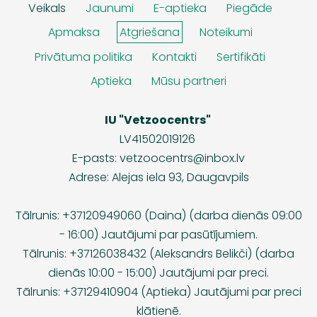
Veikals
Jaunumi
E-aptieka
Piegāde
Apmaksa
Atgriešana
Noteikumi
Privātuma politika
Kontakti
Sertifikāti
Aptieka
Mūsu partneri
IU "Vetzoocentrs"
LV41502019126
E-pasts:
vetzoocentrs@inbox.lv
Adrese: Alejas iela 93, Daugavpils
Tālrunis: +37120949060 (Daina) (darba dienās 09:00
- 16:00) Jautājumi par pasūtījumiem.
Tālrunis: +37126038432 (Aleksandrs Belikči) (darba
dienās 10:00 - 15:00) Jautājumi par preci.
Tālrunis: +37129410904 (Aptieka) Jautājumi par preci
klātienē.