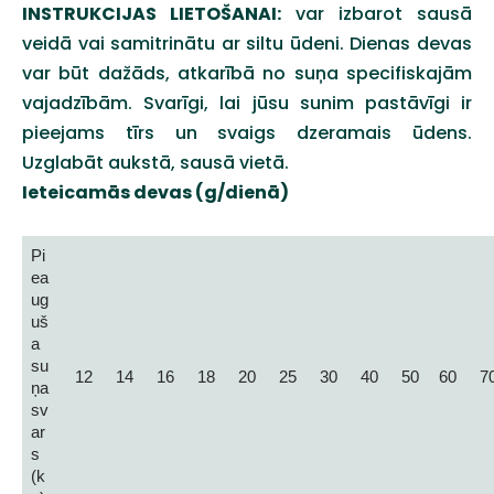
INSTRUKCIJAS LIETOŠANAI:
var izbarot sausā
veidā vai samitrinātu ar siltu ūdeni. Dienas devas
var būt dažāds, atkarībā no suņa specifiskajām
vajadzībām. Svarīgi, lai jūsu sunim pastāvīgi ir
pieejams tīrs un svaigs dzeramais ūdens.
Uzglabāt aukstā, sausā vietā.
Ieteicamās devas (g/dienā)
Pi
ea
ug
uš
a
su
12
14
16
18
20
25
30
40
50
60
7
ņa
sv
ar
s
(k