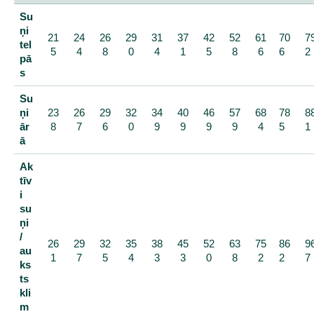
Su
ņi
21
24
26
29
31
37
42
52
61
70
7
tel
5
4
8
0
4
1
5
8
6
6
2
pā
s
Su
ņi
23
26
29
32
34
40
46
57
68
78
8
ār
8
7
6
0
9
9
9
9
4
5
1
ā
Ak
tīv
i
su
ņi
/
26
29
32
35
38
45
52
63
75
86
9
au
1
7
5
4
3
3
0
8
2
2
7
ks
ts
kli
m