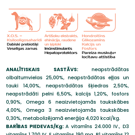
ANALĪTISKAIS SASTĀVS:
neapstrādātas
olbaltumvielas
25,00%, neapstrādātas eļļas un
tauki 14,00%, neapstrādātas šķiedras 2,50%,
neapstrādāti pelni 6,50%, kalcijs 1,20%, fosfors
0,90%,
Omega 6 neaizvietojamās taukskābes
4,00%, Omega 3 neaizvietojamās taukskābes
0,30%, metabolizējamā enerģija 4,020 kcal/kg.
BARĪBAS PIEDEVAS/Kg:
A vitamīns 24.000 IV., D3
vitamīns 1.700 IV, E vitamīns 190 mg, B1 vitamīns 12