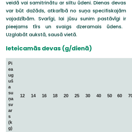
veidā vai
samitrinātu ar siltu ūdeni. Dienas devas
var būt dažāds, atkarībā no suņa specifiskajām
vajadzībām. Svarīgi, lai jūsu sunim pastāvīgi ir
pieejams tīrs un svaigs dzeramais ūdens.
Uzglabāt aukstā, sausā vietā.
Ieteicamās devas (g/dienā)
Pi
ea
ug
uš
a
su
12
14
16
18
20
25
30
40
50
60
7
ņa
sv
ar
s
(k
g)