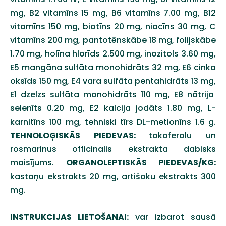
mg, B2 vitamīns 15 mg, B6
vitamīns 7.00 mg, B12
vitamīns 150 mg, biotīns 20 mg, niacīns 30 mg, C
vitamīns 200 mg, pantotēnskābe 18 mg, folijskābe
1.70 mg, holīna
hlorīds 2.500 mg, inozitols 3.60 mg,
E5 mangāna sulfāta monohidrāts 32 mg, E6 cinka
oksīds 150 mg, E4 vara sulfāta pentahidrāts 13 mg,
E1 dzelzs sulfāta monohidrāts 110 mg, E8 nātrija
selenīts 0.20 mg, E2 kalcija jodāts 1.80 mg, L-
karnitīns 100 mg, tehniski tīrs DL-metionīns
1.6 g.
TEHNOLOĢISKĀS PIEDEVAS:
tokoferolu un
rosmarinus officinalis ekstrakta dabisks
maisījums.
ORGANOLEPTISKĀS
PIEDEVAS/KG:
kastaņu ekstrakts 20 mg, artišoku ekstrakts 300
mg.
INSTRUKCIJAS LIETOŠANAI:
var izbarot sausā