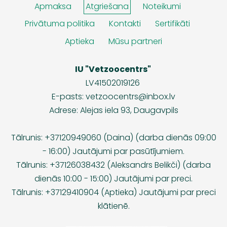
Apmaksa
Atgriešana
Noteikumi
Privātuma politika
Kontakti
Sertifikāti
Aptieka
Mūsu partneri
IU "Vetzoocentrs"
LV41502019126
E-pasts:
vetzoocentrs@inbox.lv
Adrese: Alejas iela 93, Daugavpils
Tālrunis: +37120949060 (Daina) (darba dienās 09:00
- 16:00) Jautājumi par pasūtījumiem.
Tālrunis: +37126038432 (Aleksandrs Belikči) (darba
dienās 10:00 - 15:00) Jautājumi par preci.
Tālrunis: +37129410904 (Aptieka) Jautājumi par preci
klātienē.