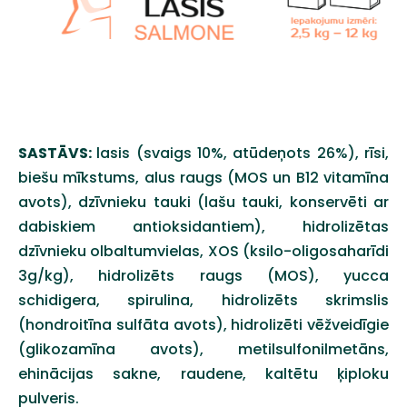
SASTĀVS:
lasis (svaigs 10%, atūdeņots 26%), rīsi,
biešu mīkstums, alus raugs (MOS un B12 vitamīna
avots), dzīvnieku tauki (lašu tauki,
konservēti ar
dabiskiem antioksidantiem), hidrolizētas
dzīvnieku olbaltumvielas, XOS (ksilo-oligosaharīdi
3g/kg), hidrolizēts raugs (MOS),
yucca
schidigera, spirulina, hidrolizēts skrimslis
(hondroitīna sulfāta avots), hidrolizēti vēžveidīgie
(glikozamīna avots),
metilsulfonilmetāns,
ehinācijas sakne, raudene, kaltētu ķiploku
pulveris.