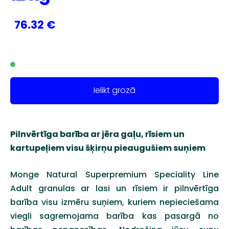
76.32 €
Ielikt grozā
Pilnvērtīga barība ar jēra gaļu, rīsiem un
kartupeļiem visu šķirņu pieaugušiem suņiem
Monge Natural Superpremium Speciality Line
Adult granulas ar lasi un rīsiem ir pilnvērtīga
barība visu izmēru suņiem,
kuriem nepieciešama
viegli sagremojama barība kas pasargā
no