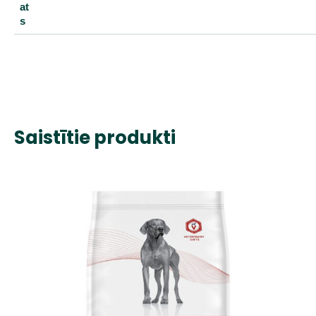
at
s
Saistītie produkti