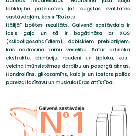
barības nepanesības. Nodrošina jūsu suņu
labklājību
pateicoties ļoti augstas kvalitātes
sastāvdaļām, kas ir “Ražots
Itālijā” izpētes rezultāts. Galvenā sastāvdaļa ir
lasis gaļa un tā
ir bagātināta ar XOS
(ksilooligosaharīdiem), dabiskiem prebiotiķiem,
kas nodrošina zarnu veselību. Satur artišoka
ekstraktu, ehināciju, raudeni un ķiploku, kas
veicina
imūnsistēmas darbību un pasargā aknas.
Hondroitīns,
glikozamīns, kalcijs un fosfors palīdz
pareizai locītavu un
muskulatūras attīstībai.