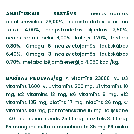
ANALĪTISKAIS SASTĀVS:
neapstrādātas
olbaltumvielas 26,00%, neapstrādātas eļļas un
tauki 14,00%, neapstrādātas šķiedras 2,50%,
neapstrādāti pelni 6,00%, kalcijs 1,20%, fosfors
0,80%, Omega 6 neaizvietojamās taukskābes
6,40%, Omega 3 neaizvietojamās taukskābes
0,70%, metabolizējamā enerģija 4,050 kcal/kg.
BARĪBAS PIEDEVAS/Kg:
A vitamīns 23000 IV., D3
vitamīns 1.600 IV, E vitamīns 200 mg, B1 vitamīns 10
mg, B2 vitamīns 13 mg, B6 vitamīns 6 mg, B12
vitamīns 125 mg, biotīns 17 mg, niacīns 26 mg, C
vitamīns 180 mg, pantotēnskābe 15 mg, folijskābe
1.40 mg, holīna hlorīds 2500 mg, inozitols 3.00 mg,
E5 mangāna sulfāta monohidrāts 35 mg, E6 cinka