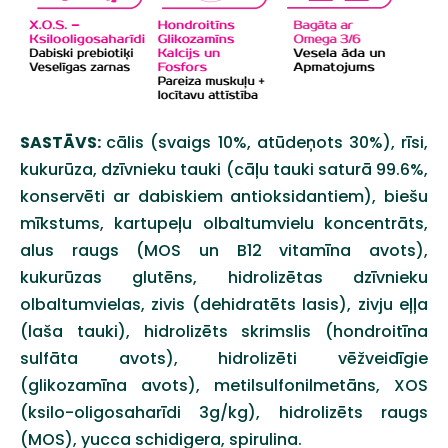
SASTĀVS:
cālis (svaigs 10%, atūdeņots 30%), rīsi,
kukurūza, dzīvnieku tauki (cāļu tauki saturā 99.6%,
konservēti ar dabiskiem antioksidantiem), biešu
mīkstums, kartupeļu olbaltumvielu koncentrāts,
alus raugs (MOS un B12 vitamīna avots),
kukurūzas glutēns, hidrolizētas dzīvnieku
olbaltumvielas, zivis (dehidratēts lasis), zivju eļļa
(laša tauki), hidrolizēts skrimslis (hondroitīna
sulfāta avots), hidrolizēti vēžveidīgie
(glikozamīna avots), metilsulfonilmetāns, XOS
(ksilo-oligosaharīdi 3g/kg), hidrolizēts raugs
(MOS), yucca schidigera, spirulina.