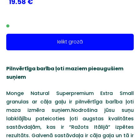
19.58 €
Ielikt grozā
Pilnvērtīga barība ļoti maziem pieaugušiem
suņiem
Monge Natural Superpremium Extra Small
granulas ar cāļa gaļu ir pilnvērtīga barība ļoti
maza izmēra suņiem.Nodrošina jūsu suņu
labklājību pateicoties ļoti augstas kvalitātes
sastāvdaļām, kas ir “Ražots Itālijā” izpētes
rezultāts. Galvenā sastāvdaļa ir cāļa gaļa un tā ir