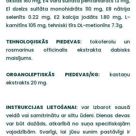
oksīds 160 mg, E4 vara sulfāta pentahidrāts 13 mg,
E1 dzelzs sulfāta monohidrāts 110 mg, E8 nātrija
selenīts 0.22 mg, E2 kalcija jodāts 1.80 mg, L-
karnitīns 105 mg, tehniski tīrs DL-metionīns 7.3g.
TEHNOLOĢISKĀS PIEDEVAS:
tokoferolu un
rosmarinus officinalis ekstrakta dabisks
maisījums.
ORGANOLEPTISKĀS PIEDEVAS/KG:
kastaņu
ekstrakts 20 mg.
INSTRUKCIJAS LIETOŠANAI:
var izbarot sausā
veidā vai samitrinātu ar siltu ūdeni. Dienas devas
var būt dažāds, atkarībā no suņa specifiskajām
vajadzībām. Svarīgi, lai jūsu sunim pastāvīgi ir