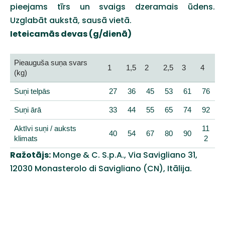
pieejams tīrs un svaigs dzeramais ūdens.
Uzglabāt aukstā, sausā vietā.
Ieteicamās devas (g/dienā)
Pieauguša suņa svars
1
1,5
2
2,5
3
4
(kg)
Suņi telpās
27
36
45
53
61
76
Suņi ārā
33
44
55
65
74
92
Aktīvi suņi / auksts
11
40
54
67
80
90
klimats
2
Ražotājs:
Monge & C. S.p.A., Via Savigliano 31,
12030 Monasterolo di Savigliano (CN), Itālija.