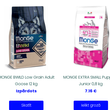
MONGE BWILD Low Grain Adult
MONGE EXTRA SMALL Pup
Goose 12 kg
Junior 0,8 kg
Izpārdots
7.16 €
Skatīt
Ielikt grozā