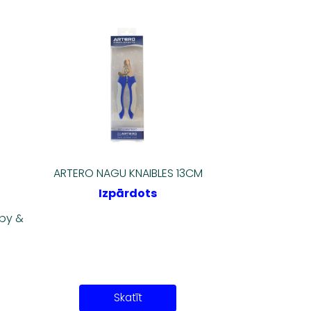
ARTERO NAGU KNAIBLES 13CM
Izpārdots
py &
Skatīt