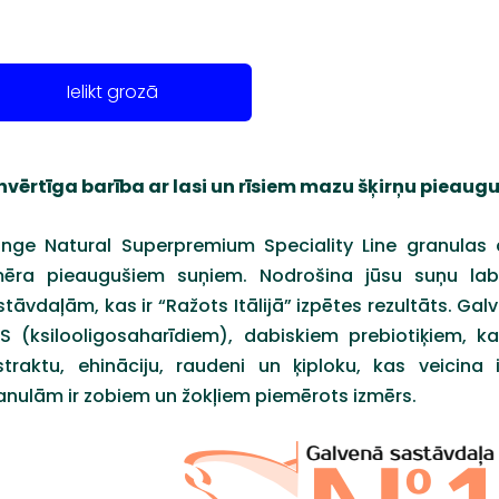
Ielikt grozā
lnvērtīga barība ar lasi un rīsiem mazu šķirņu pieau
nge Natural Superpremium Speciality Line granulas ar
mēra pieaugušiem suņiem. Nodrošina jūsu suņu labkl
tāvdaļām, kas ir “Ražots Itālijā” izpētes rezultāts. Gal
S (ksilooligosaharīdiem), dabiskiem prebiotiķiem, ka
straktu, ehināciju, raudeni un ķiploku, kas veici
anulām ir zobiem un žokļiem piemērots izmērs.