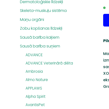
Dermatoloģiskie līdzekļi
Skeleta-muskuļu sistēma
Maņu orgāni
Zobu kopšanas līdzekļi
Sausā barība kaķiem
Pi
Sausā barība suņiem
Mo
ADVANCE
iz
ADVANCE Veterinārā diēta
sas
Ambrosia
XO
ek
Almo Nature
Gr
APPLAWS
Alpha Spirit
AvantisPet