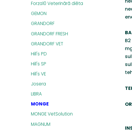
ne
Forza10 Veterinārā diēta
ne
GEMON
en
GRANDORF
BA
GRANDORF FRESH
B2
GRANDORF VET
mg
Hill's PD
su
Hill's SP
su
teh
Hill's VE
Josera
TE
LIBRA
OR
MONGE
MONGE VetSolution
MAGNUM
IN