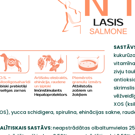
SASTĀV
kukurūza
vitamīna
zivju tau
antioksi
skrimslis
vēžveidī
XOS (ksi
S), yucca schidigera, spirulina, ehinācijas sakne, raude
ALĪTISKAIS SASTĀVS:
neapstrādātas olbaltumvielas 25,