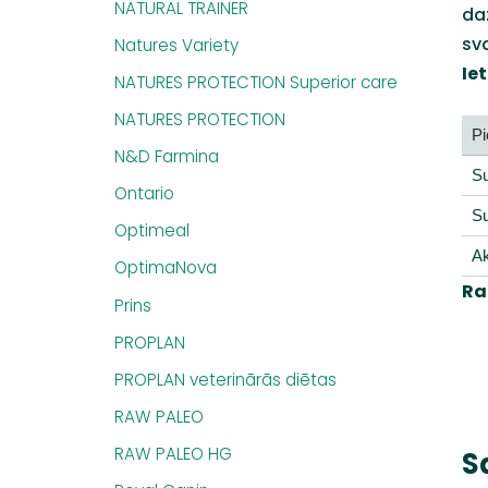
NATURAL TRAINER
da
sv
Natures Variety
Ie
NATURES PROTECTION Superior care
NATURES PROTECTION
Pi
N&D Farmina
Su
Ontario
Su
Optimeal
Ak
OptimaNova
Ra
Prins
PROPLAN
PROPLAN veterinārās diētas
RAW PALEO
RAW PALEO HG
S