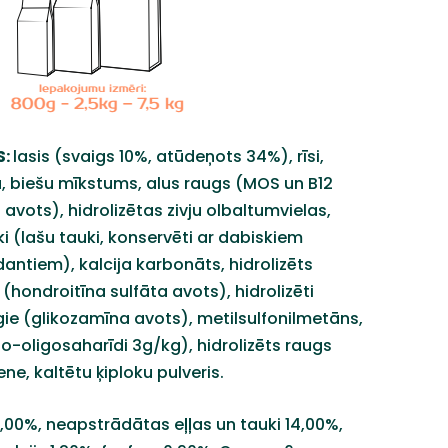
S:
lasis (svaigs 10%, atūdeņots 34%), rīsi,
, biešu mīkstums, alus raugs (MOS un B12
 avots), hidrolizētas zivju olbaltumvielas,
ki (lašu tauki, konservēti ar dabiskiem
dantiem), kalcija karbonāts, hidrolizēts
 (hondroitīna sulfāta avots), hidrolizēti
gie (glikozamīna avots), metilsulfonilmetāns,
lo-oligosaharīdi 3g/kg), hidrolizēts raugs
ne, kaltētu ķiploku pulveris.
00%, neapstrādātas eļļas un tauki 14,00%,