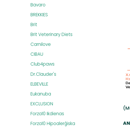
Bavaro
BREKKIES
Brit
Brit Veterinary Diets
Carnilove
CIBAU
Club4paws
Dr.Clauder's
ELBEVILLE
Eukanuba
EXCLUSION
(MO
Forza10 Ikdienas
AN
Forza10 Hipoalerģiska