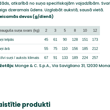
žāds, atkarībā no suņa specifiskajām vajadzībām. Svarīgi
aigs dzeramais ūdens. Uzglabāt aukstā, sausā vietā.
teicamās devas (g/dienā)
eauguša suņa svars (kg)
2
3
5
8
10
12
ņi telpās
45
61
90
128
151
173
ņi ārā
55
75
110
156
185
212
tīvi suņi / auksts klimats
67
91
133
189
224
257
žotājs:
Monge & C. S.p.A., Via Savigliano 31, 12030 Monas
aistītie produkti