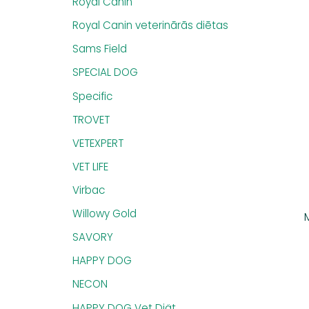
Royal Canin
Royal Canin veterinārās diētas
Sams Field
SPECIAL DOG
Specific
TROVET
VETEXPERT
VET LIFE
Virbac
Willowy Gold
SAVORY
HAPPY DOG
NECON
HAPPY DOG Vet Diät