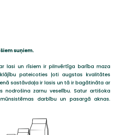
gušiem suņiem.
 lasi un rīsiem ir pilnvērtīga barība maza
ājību pateicoties ļoti augstas kvalitātes
venā sastāvdaļa ir lasis un tā ir bagātināta ar
s nodrošina zarnu veselību. Satur artišoka
na imūnsistēmas darbību un pasargā aknas.