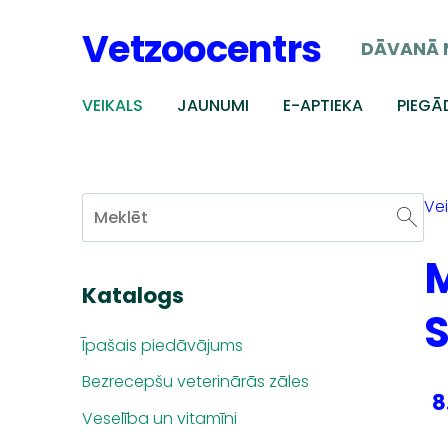
Vetzoocentrs
DĀVANĀ 
VEIKALS
JAUNUMI
E-APTIEKA
PIEGĀ
Vei
M
Katalogs
S
Īpašais piedāvājums
Bezrecepšu veterinārās zāles
8
Veselība un vitamīni