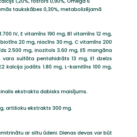
alcijs 1,20%, fosfors 0,90%, Omega 6
jamās taukskābes 0,30%, metabolizējamā
1.700 IV, E vitamīns 190 mg, B1 vitamīns 12 mg,
 biotīns 20 mg, niacīns 30 mg, C vitamīns 200
rīds 2.500 mg, inozitols 3.60 mg, E5 mangāna
vara sulfāta pentahidrāts 13 mg, E1 dzelzs
2 kalcija jodāts 1.80 mg, L-karnitīns 100 mg,
cinalis ekstrakta dabisks maisījums.
g, artišoku ekstrakts 300 mg.
mitrinātu ar siltu ūdeni. Dienas devas var būt