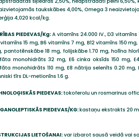
apstrādātas šķiedras 2,50%, neapstrādāti pelni 6,50%, k
aizvietojamās taukskābes 4,00%, Omega 3 neaizvieto
erģija 4,020 kcal/kg.
RĪBAS PIEDEVAS/Kg:
A vitamīns 24.000 IV., D3 vitamīns 
 vitamīns 15 mg, B6 vitamīns 7 mg, B12 vitamīns 150 mg,
, pantotēnskābe 18 mg, folijskābe 1.70 mg, holīna hlo
lfāta monohidrāts 32 mg, E6 cinka oksīds 150 mg, E4 
lfāta monohidrāts 110 mg, E8 nātrija selenīts 0.20 mg, E
niski tīrs DL-metionīns 1.6 g.
HNOLOĢISKĀS PIEDEVAS:
tokoferolu un rosmarinus offi
GANOLEPTISKĀS
PIEDEVAS/KG:
kastaņu ekstrakts 20 m
STRUKCIJAS LIETOŠANAI:
var izbarot sausā veidā vai sa