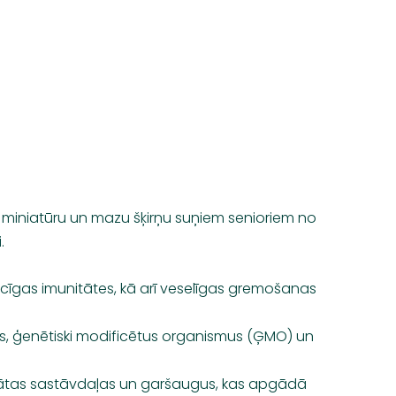
u miniatūru un mazu šķirņu suņiem senioriem no
.
pēcīgas imunitātes, kā arī veselīgas gremošanas
tus, ģenētiski modificētus organismus (ĢMO) un
agātas sastāvdaļas un garšaugus, kas apgādā