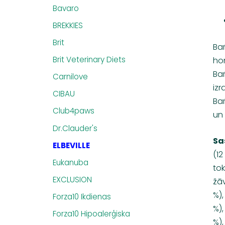
Bavaro
BREKKIES
Brit
Bar
Brit Veterinary Diets
hon
Bar
Carnilove
izr
CIBAU
Ba
Club4paws
un
Dr.Clauder's
Sa
ELBEVILLE
(12
Eukanuba
tok
EXCLUSION
žāv
%),
Forza10 Ikdienas
%),
Forza10 Hipoalerģiska
%),