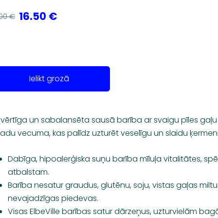
16.50 €
00 €
Ielikt grozā
nvērtīga un sabalansēta sausā barība ar svaigu pīles gaļ
adu vecuma, kas palīdz uzturēt veselīgu un slaidu ķermeni
Dabīga, hipoalerģiska suņu barība mīluļa vitalitātes, s
atbalstam.
Barība nesatur graudus, glutēnu, soju, vistas gaļas mil
nevajadzīgas piedevas.
Visas ElbeVille barības satur dārzeņus, uzturvielām b