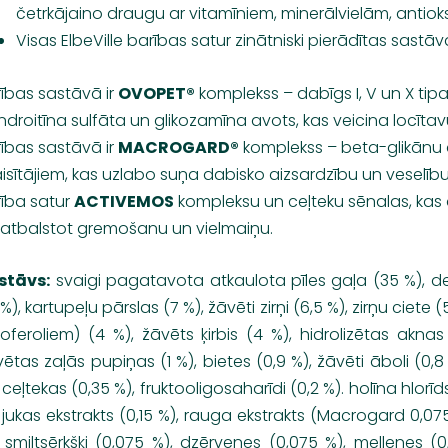
četrkājaino draugu ar vitamīniem, minerālvielām, antiok
Visas ElbeVille barības satur zinātniski pierādītas sastā
ības sastāvā ir
OVOPET®
komplekss – dabīgs I, V un X tip
droitīna sulfāta un glikozamīna avots, kas veicina locīta
ības sastāvā ir
MACROGARD®
komplekss – beta-glikānu a
aisītājiem, kas uzlabo suņa dabisko aizsardzību un veselību
rība satur
ACTIVEMOS
kompleksu un ceļteku sēnalas, kas d
 atbalstot gremošanu un vielmaiņu.
stāvs:
svaigi pagatavota atkaulota pīles gaļa (35 %), deh
 %), kartupeļu pārslas (7 %), žāvēti zirņi (6,5 %), zirņu ciet
oferoliem) (4 %), žāvēts ķirbis (4 %), hidrolizētas aknas 
ētas zaļās pupiņas (1 %), bietes (0,9 %), žāvēti āboli (0,8 %
 ceļtekas (0,35 %), fruktooligosaharīdi (0,2 %). holīna hlor
 jukas ekstrakts (0,15 %), rauga ekstrakts (Macrogard 0,07
 smiltsērkšķi (0,075 %), dzērvenes (0,075 %), mellenes (