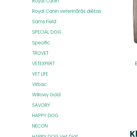
Royal Canin
Royal Canin veterinārās diētas
Sams Field
SPECIAL DOG
Specific
TROVET
VETEXPERT
VET LIFE
Virbac
Willowy Gold
SAVORY
HAPPY DOG
NECON
K
HAPPY DOG Vet Diät