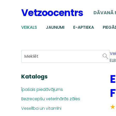
Vetzoocentrs
DĀVANĀ 
VEIKALS
JAUNUMI
E-APTIEKA
PIEGĀ
Vei
ELB
E
Katalogs
F
Īpašais piedāvājums
Bezrecepšu veterinārās zāles
★
Veselība un vitamīni