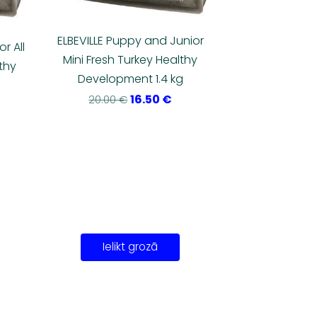
ELBEVILLE Puppy and Junior
r All
Mini Fresh Turkey Healthy
thy
Development 1.4 kg
16.50 €
20.00 €
Ielikt grozā