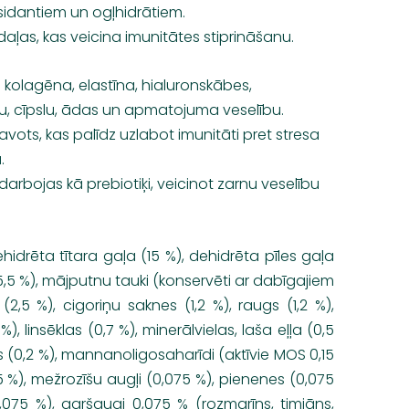
sidantiem un ogļhidrātiem.
vdaļas, kas veicina imunitātes stiprināšanu.
a kolagēna, elastīna, hialuronskābes,
vu, cīpslu, ādas un apmatojuma veselību.
vots, kas palīdz uzlabot imunitāti pret stresa
.
arbojas kā prebiotiķi, veicinot zarnu veselību
idrēta tītara gaļa (15 %), dehidrēta pīles gaļa
e (5,5 %), mājputnu tauki (konservēti ar dabīgajiem
(2,5 %), cigoriņu saknes (1,2 %), raugs (1,2 %),
), linsēklas (0,7 %), minerālvielas, laša eļļa (0,5
īds (0,2 %), mannanoligosaharīdi (aktīvie MOS 0,15
5 %), mežrozīšu augļi (0,075 %), pienenes (0,075
0,075 %), garšaugi 0,075 % (rozmarīns, timiāns,