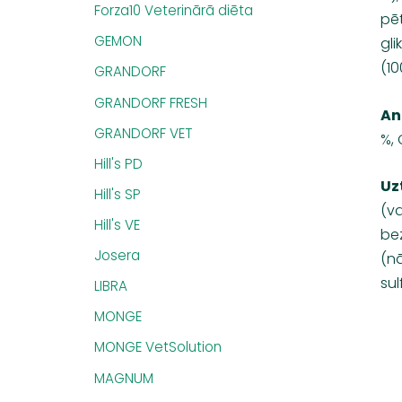
Forza10 Veterinārā diēta
pē
GEMON
gli
(10
GRANDORF
GRANDORF FRESH
An
GRANDORF VET
%,
Hill's PD
Uz
Hill's SP
(va
Hill's VE
be
Josera
(nā
sul
LIBRA
MONGE
MONGE VetSolution
MAGNUM