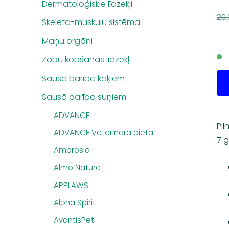
Dermatoloģiskie līdzekļi
20.
Skeleta-muskuļu sistēma
Maņu orgāni
Zobu kopšanas līdzekļi
Sausā barība kaķiem
Sausā barība suņiem
ADVANCE
Pil
ADVANCE Veterinārā diēta
7 g
Ambrosia
Almo Nature
APPLAWS
Alpha Spirit
AvantisPet