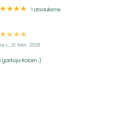
★★★★
1 atsauksme
★★★★
se L., 21. febr. 2026
i garšoja Robim ;)