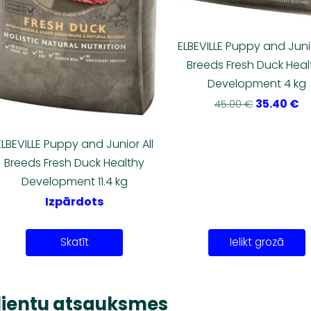
ELBEVILLE Puppy and Junio
Breeds Fresh Duck Heal
Development 4 kg
35.40 €
45.00 €
ELBEVILLE Puppy and Junior All
Breeds Fresh Duck Healthy
Development 11.4 kg
Izpārdots
Skatīt
Ielikt grozā
lientu atsauksmes