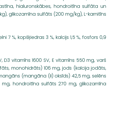
stīna, hialuronskābes, hondroitīna sulfāta un
), glikozamīna sulfāts (200 mg/kg), L-karnitīns
i 7 %, kopšķiedras 3 %, kalcijs 1,5 %, fosfors 0,9
, D3 vitamīns 1600 SV, E vitamīns 550 mg, varš
ulfāts, monohidrāts) 106 mg, jods (kalcija jodāts,
 mangāns (mangāna (II) oksīds) 42,5 mg, selēns
100 mg, hondroitīna sulfāts 270 mg, glikozamīna