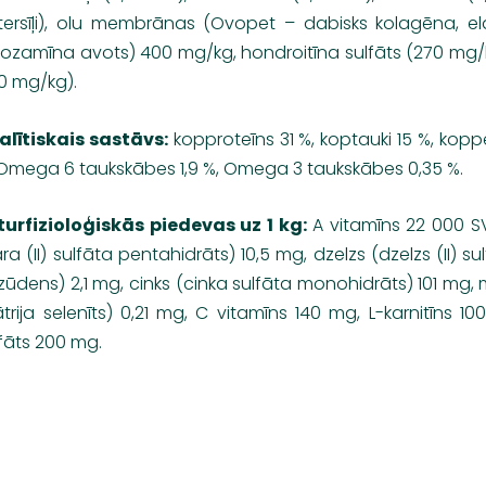
tersīļi), olu membrānas (Ovopet – dabisks kolagēna, ela
kozamīna avots) 400 mg/kg, hondroitīna sulfāts (270 mg/kg
0 mg/kg).
alītiskais sastāvs:
kopproteīns 31 %, koptauki 15 %, koppeln
 Omega 6 taukskābes 1,9 %, Omega 3 taukskābes 0,35 %.
turfizioloģiskās piedevas uz 1 kg:
A vitamīns 22 000 SV
ra (II) sulfāta pentahidrāts) 10,5 mg, dzelzs (dzelzs (II) s
zūdens) 2,1 mg, cinks (cinka sulfāta monohidrāts) 101 mg,
trija selenīts) 0,21 mg, C vitamīns 140 mg, L-karnitīns 
fāts 200 mg.